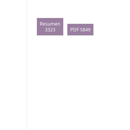
Resumen
3323
PDF 5849