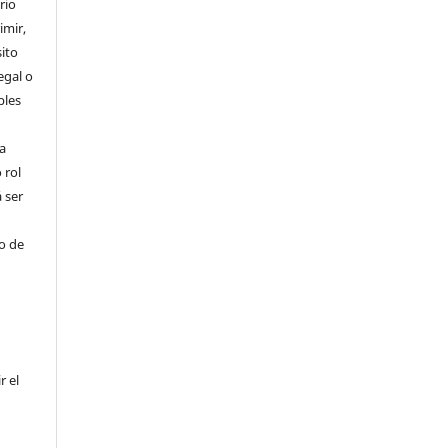
rio
imir,
ito
egal o
bles
a
 rol
 ser
ho de
r el