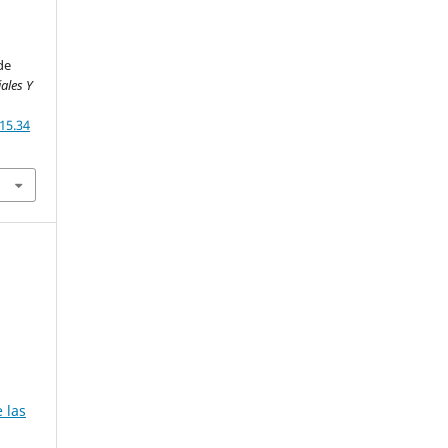
de
iales Y
15.34
 las