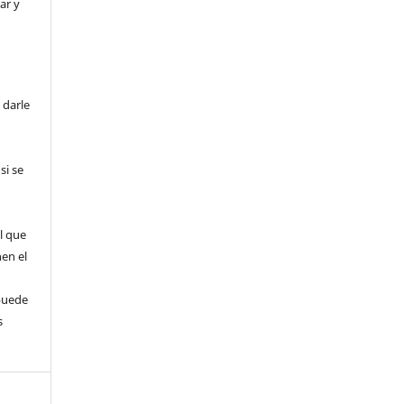
ar y
 darle
si se
l que
nen el
puede
s