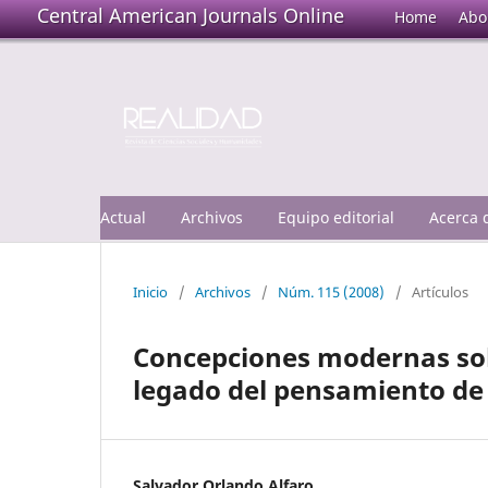
Central American Journals Online
Home
Abo
Actual
Archivos
Equipo editorial
Acerca
Inicio
/
Archivos
/
Núm. 115 (2008)
/
Artículos
Concepciones modernas sobr
legado del pensamiento de
Salvador Orlando Alfaro