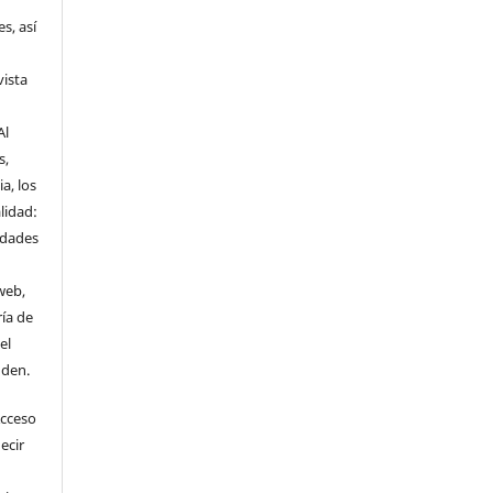
s, así
vista
Al
s,
a, los
lidad:
idades
web,
ría de
el
nden.
Acceso
ecir