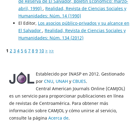
de Reserva de El Salvador, Boletín Económico: marzo-
abril, 1990)
,
Realidad, Revista de Ciencias Sociales y
Humanidades: Núm. 14 (1990)
El Editor,
Los asocios público-privados y su alcance en
El Salvador
,
Realidad, Revista de Ciencias Sociales y
Humanidades: Núm. 134 (2012)
1
2
3
4
5
6
7
8
9
10
>
>>
Establecido por INASP en 2012. Gestionado
por
CNU
,
UNAH
y
CBUES
.
Central American Journals Online (CAMJOL)
es un servicio para proporcionar publicaciones en línea
de revistas de Centroamérica. Para obtener más
información sobre CAMJOL y cómo unirse al servicio,
consulte la página
Acerca de
.