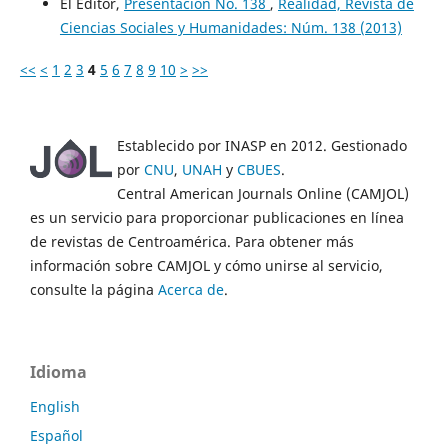
El Editor,
Presentación No. 138
,
Realidad, Revista de
Ciencias Sociales y Humanidades: Núm. 138 (2013)
<<
<
1
2
3
4
5
6
7
8
9
10
>
>>
Establecido por INASP en 2012. Gestionado
por
CNU
,
UNAH
y
CBUES
.
Central American Journals Online (CAMJOL)
es un servicio para proporcionar publicaciones en línea
de revistas de Centroamérica. Para obtener más
información sobre CAMJOL y cómo unirse al servicio,
consulte la página
Acerca de
.
Idioma
English
Español