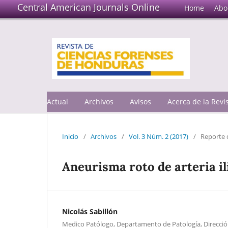
Central American Journals Online
Home
Abo
Actual
Archivos
Avisos
Acerca de la Rev
Inicio
/
Archivos
/
Vol. 3 Núm. 2 (2017)
/
Reporte 
Aneurisma roto de arteria il
Nicolás Sabillón
Medico Patólogo, Departamento de Patología, Direcció