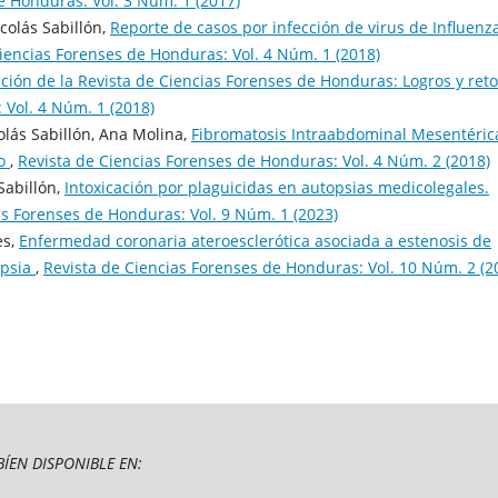
e Honduras: Vol. 3 Núm. 1 (2017)
colás Sabillón,
Reporte de casos por infección de virus de Influenz
iencias Forenses de Honduras: Vol. 4 Núm. 1 (2018)
ción de la Revista de Ciencias Forenses de Honduras: Logros y ret
 Vol. 4 Núm. 1 (2018)
lás Sabillón, Ana Molina,
Fibromatosis Intraabdominal Mesentéric
so
,
Revista de Ciencias Forenses de Honduras: Vol. 4 Núm. 2 (2018)
Sabillón,
Intoxicación por plaguicidas en autopsias medicolegales.
as Forenses de Honduras: Vol. 9 Núm. 1 (2023)
es,
Enfermedad coronaria ateroesclerótica asociada a estenosis de
opsia
,
Revista de Ciencias Forenses de Honduras: Vol. 10 Núm. 2 (2
ÍEN DISPONIBLE EN: