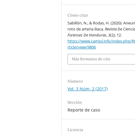
Cómo citar
Sabillón, N., & Rodas, H. (2020). Aneu
roto de arteria iliaca.
Revista De Cienci
Forenses De Honduras
,
3
(2), 12.
https://www.camjol.info/index.php/
rticle/view/9806
Más formatos de cita
Número
Vol. 3 Núm. 2 (2017)
Sección
Reporte de caso
Licencia