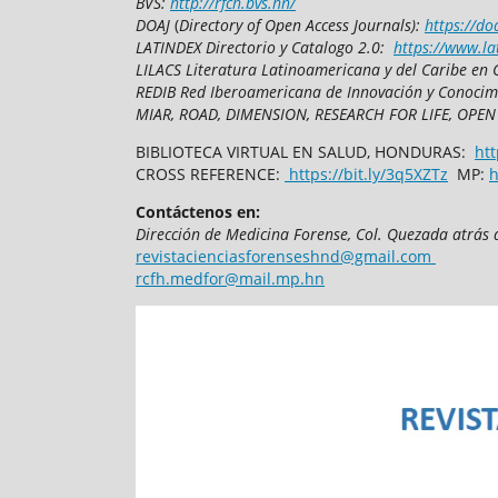
BVS:
http://rfch.bvs.hn/
DOAJ
(
Directory of Open Access Journals):
https://do
LATINDEX Directorio y Catalogo 2.0:
https://www.la
LILACS Literatura Latinoamericana y del Caribe en 
REDIB Red Iberoamericana de Innovación y Conocim
MIAR, ROAD, DIMENSION, RESEARCH FOR LIFE, OPEN
BIBLIOTECA VIRTUAL EN SALUD, HONDURAS:
htt
CROSS REFERENCE:
https://bit.ly/3q5XZTz
MP:
h
Contáctenos en:
Dirección de Medicina Forense,
Col. Quezada atrás 
revistacienciasforenseshnd@gmail.com
rcfh.medfor@mail.mp.hn