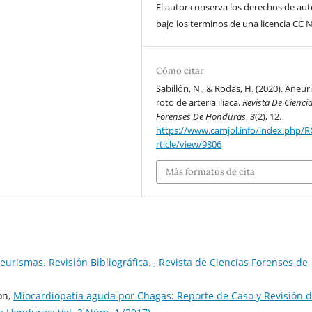
El autor conserva los derechos de aut
bajo los terminos de una licencia CC N
Cómo citar
Sabillón, N., & Rodas, H. (2020). Aneu
roto de arteria iliaca.
Revista De Cienci
Forenses De Honduras
,
3
(2), 12.
https://www.camjol.info/index.php/
rticle/view/9806
Más formatos de cita
eurismas. Revisión Bibliográfica.
,
Revista de Ciencias Forenses de
ón,
Miocardiopatía aguda por Chagas: Reporte de Caso y Revisión d