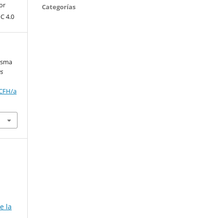
or
Categorías
C 4.0
risma
as
RCFH/a
e la