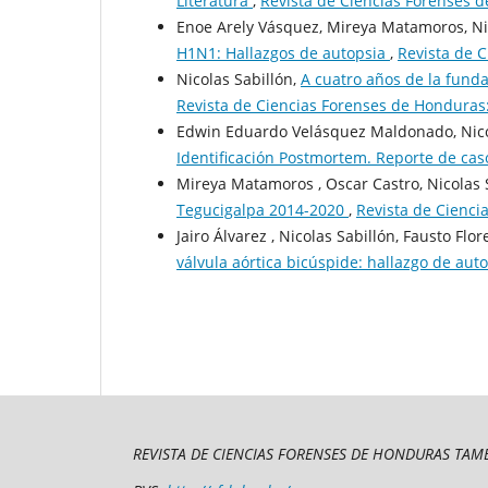
Literatura
,
Revista de Ciencias Forenses d
Enoe Arely Vásquez, Mireya Matamoros, Ni
H1N1: Hallazgos de autopsia
,
Revista de C
Nicolas Sabillón,
A cuatro años de la funda
Revista de Ciencias Forenses de Honduras:
Edwin Eduardo Velásquez Maldonado, Nico
Identificación Postmortem. Reporte de ca
Mireya Matamoros , Oscar Castro, Nicolas 
Tegucigalpa 2014-2020
,
Revista de Cienci
Jairo Álvarez , Nicolas Sabillón, Fausto Flor
válvula aórtica bicúspide: hallazgo de aut
REVISTA DE CIENCIAS FORENSES DE HONDURAS TAMB