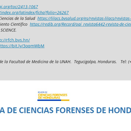
aj.org/toc/2413-1067
tindex.org/latindex/ficha?folio=26267
Ciencias de la Salud
https://lilacs.bvsalud.org/es/revistas-lilacs/revistas
iento Científico
https://redib.org/Record/oai_revista6442-revista-de-ci
 SCIENCE.
p://rfch.bvs.hn/
ttps://bit.ly/3oqmWbM
de la Facultad de Medicina
de la UNAH.
Tegucigalpa, Honduras.
T
el: 