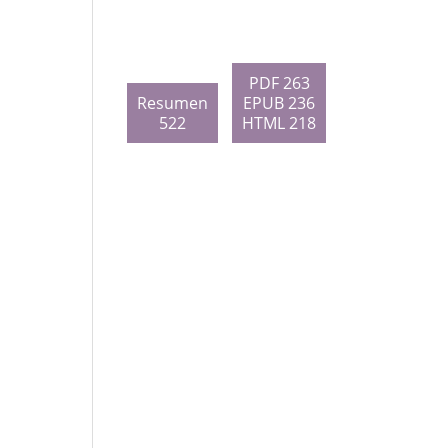
PDF 263
Resumen
EPUB 236
522
HTML 218