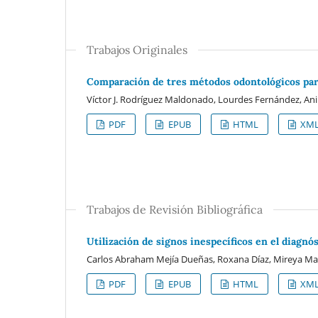
Trabajos Originales
Comparación de tres métodos odontológicos par
Víctor J. Rodríguez Maldonado, Lourdes Fernández, An
PDF
EPUB
HTML
XM
Trabajos de Revisión Bibliográfica
Utilización de signos inespecíficos en el diagnó
Carlos Abraham Mejía Dueñas, Roxana Díaz, Mireya Ma
PDF
EPUB
HTML
XM