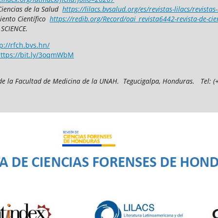
Ciencias de la Salud
https://lilacs.bvsalud.org/es/revistas-lilacs/revistas
iento Científico
https://redib.org/Record/oai_revista6442-revista-de-ci
 SCIENCE.
p://rfch.bvs.hn/
ttps://bit.ly/3oqmWbM
de la Facultad de Medicina
de la UNAH.
Tegucigalpa, Honduras.
T
el: 