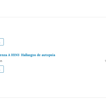
L
uenza A H1N1: Hallazgos de autopsia
ón
L