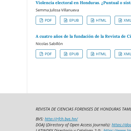
Violencia electoral en Honduras. ¿Puntual o sís
Semma Julissa Villanueva
PDF
EPUB
HTML
XM
A cuatro años de la fundación de la Revista de 
Nicolas Sabillón
PDF
EPUB
HTML
XM
REVISTA DE CIENCIAS FORENSES DE HONDURAS TAMB
BVS:
http://rfch.bvs.hn/
DOAJ
(
Directory of Open Access Journals):
https://do
LATINDEX Directorio y Catalogo 2.0:
https://www.la