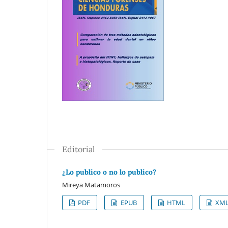
Editorial
¿Lo publico o no lo publico?
Mireya Matamoros
PDF
EPUB
HTML
XM