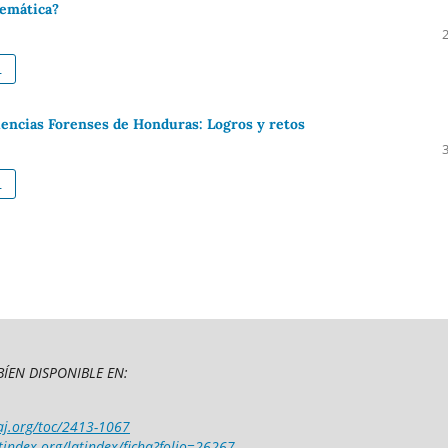
temática?
L
Ciencias Forenses de Honduras: Logros y retos
L
ÍEN DISPONIBLE EN:
aj.org/toc/2413-1067
tindex.org/latindex/ficha?folio=26267