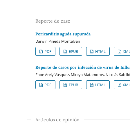
Reporte de caso
Pericarditis aguda supurada
Darwin Pineda Montalvan
PDF
EPUB
HTML
XM
Reporte de casos por infección de virus de Infl
Enoe Arely Vásquez, Mireya Matamoros, Nicolás Sabill
PDF
EPUB
HTML
XM
Artículos de opinión