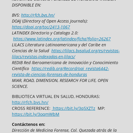
DISPONIBLE EN:
BVS:
http://rfch.bvs.hn/
DOAJ
(
Directory of Open Access Journals):
https://doaj.org/toc/2413-1067
LATINDEX Directorio y Catalogo 2.0:
https://www.latindex.org/latindex/ficha?folio=26267
LILACS Literatura Latinoamericana y del Caribe en
Ciencias de la Salud
https://lilacs.bvsalud.org/es/revistas-
lilacs/revistas-indexadas-en-lilacs/
REDIB Red Iberoamericana de Innovación y Conocimiento
Científico
https://redib.org/Record/oai_revista6442-
revista-de-ciencias-forenses-de-honduras
MIAR, ROAD, DIMENSION, RESEARCH FOR LIFE, OPEN
SCIENCE.
BIBLIOTECA VIRTUAL EN SALUD, HONDURAS:
http://rfch.bvs.hn/
CROSS REFERENCE:
https://bit.ly/3q5XZTz
MP:
https://bit.ly/3oqmWbM
Contáctenos en:
Dirección de Medicina Forense,
Col. Quezada atrás de la