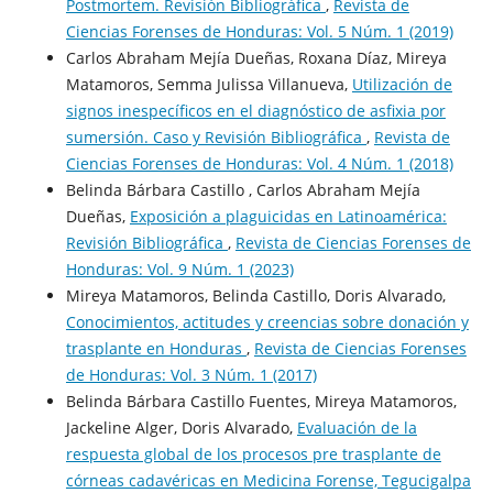
Postmortem. Revisión Bibliográfica
,
Revista de
Ciencias Forenses de Honduras: Vol. 5 Núm. 1 (2019)
Carlos Abraham Mejía Dueñas, Roxana Díaz, Mireya
Matamoros, Semma Julissa Villanueva,
Utilización de
signos inespecíficos en el diagnóstico de asfixia por
sumersión. Caso y Revisión Bibliográfica
,
Revista de
Ciencias Forenses de Honduras: Vol. 4 Núm. 1 (2018)
Belinda Bárbara Castillo , Carlos Abraham Mejía
Dueñas,
Exposición a plaguicidas en Latinoamérica:
Revisión Bibliográfica
,
Revista de Ciencias Forenses de
Honduras: Vol. 9 Núm. 1 (2023)
Mireya Matamoros, Belinda Castillo, Doris Alvarado,
Conocimientos, actitudes y creencias sobre donación y
trasplante en Honduras
,
Revista de Ciencias Forenses
de Honduras: Vol. 3 Núm. 1 (2017)
Belinda Bárbara Castillo Fuentes, Mireya Matamoros,
Jackeline Alger, Doris Alvarado,
Evaluación de la
respuesta global de los procesos pre trasplante de
córneas cadavéricas en Medicina Forense, Tegucigalpa