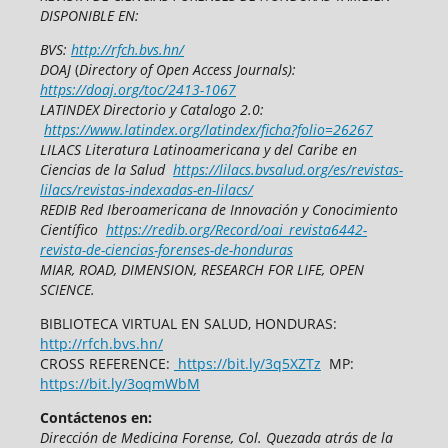
DISPONIBLE EN:
BVS:
http://rfch.bvs.hn/
DOAJ
(
Directory of Open Access Journals):
https://doaj.org/toc/2413-1067
LATINDEX Directorio y Catalogo 2.0:
https://www.latindex.org/latindex/ficha?folio=26267
LILACS Literatura Latinoamericana y del Caribe en
Ciencias de la Salud
https://lilacs.bvsalud.org/es/revistas-
lilacs/revistas-indexadas-en-lilacs/
REDIB Red Iberoamericana de Innovación y Conocimiento
Científico
https://redib.org/Record/oai_revista6442-
revista-de-ciencias-forenses-de-honduras
MIAR, ROAD, DIMENSION, RESEARCH FOR LIFE, OPEN
SCIENCE.
BIBLIOTECA VIRTUAL EN SALUD, HONDURAS:
http://rfch.bvs.hn/
CROSS REFERENCE:
https://bit.ly/3q5XZTz
MP:
https://bit.ly/3oqmWbM
Contáctenos en:
Dirección de Medicina Forense,
Col. Quezada atrás de la