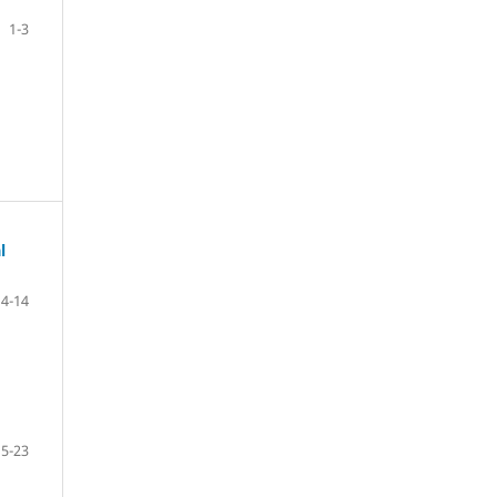
1-3
l
4-14
15-23