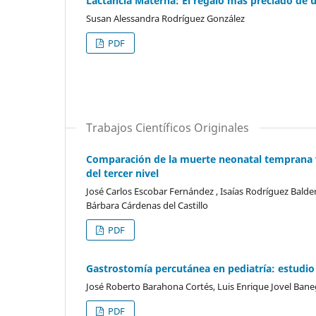
Lactancia Materna: El regalo más preciado de
Susan Alessandra Rodríguez González
PDF
Trabajos Científicos Originales
Comparación de la muerte neonatal temprana ver
del tercer nivel
José Carlos Escobar Fernández , Isaías Rodríguez Balder
Bárbara Cárdenas del Castillo
PDF
Gastrostomía percutánea en pediatría: estudio 
José Roberto Barahona Cortés, Luis Enrique Jovel Ban
PDF