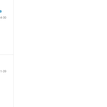
9
24-30
31-39