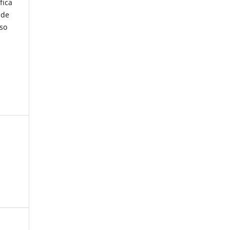
fica
 de
iso