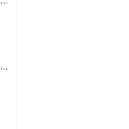
55-60
61-62