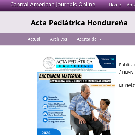
Central American Journals Online
Home
Abo
Acta Pediátrica Hondureña
Actual
Archivos
Acerca de
Publica
/ HLMV.
La revi