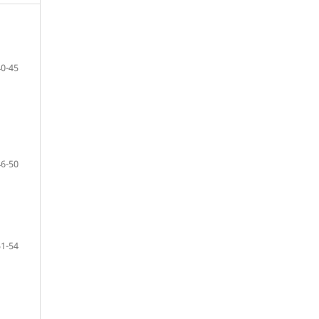
40-45
46-50
51-54