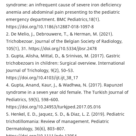
syndrome: an infrequent cause of severe iron deficiency
anemia and abdominal pain presenting to the pediatric
emergency department. BMC Pediatrics,18(1).
https://doi.org/10.1186/s12887-018-1097-8
2. De Melio, J., Debrouwere, T., & Herman, M. (2021).
Trichobezoar. Journal of the Belgian Society of Radiology,
105(1), 31. https://doi.org/10.5334/jbsr.2478
3. Gupta, Alisha, Mittal, D., & Srinivas, M. (2017). Gastric
trichobezoars in children: Surgical overview. International
Journal of Trichology, 9(2), 50–53.
https://doi.org/10.4103/ijt.ijt_38_17
4. Gupta, Anand, Kaur, J., & Wadhwa, N. (2017). Rapunzel
syndrome in a seven year old female. The Turkish Journal of
Pediatrics, 59(5), 598–600.
https://doi.org/10.24953/turkjped.2017.05.016
5. Henkel, E. D., Jaquez, S. D., & Diaz, L. Z. (2019). Pediatric
trichotillomania: Review of management. Pediatric
Dermatology, 36(6), 803–807.
https://doi.org/10.1111/pde.13954