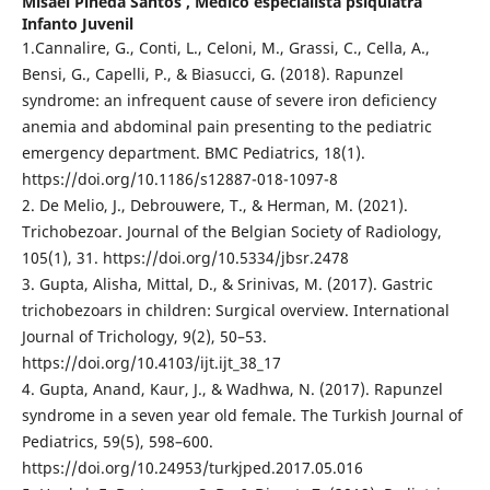
Misael Pineda Santos ,
Médico especialista psiquiatra
Infanto Juvenil
1.Cannalire, G., Conti, L., Celoni, M., Grassi, C., Cella, A.,
Bensi, G., Capelli, P., & Biasucci, G. (2018). Rapunzel
syndrome: an infrequent cause of severe iron deficiency
anemia and abdominal pain presenting to the pediatric
emergency department. BMC Pediatrics, 18(1).
https://doi.org/10.1186/s12887-018-1097-8
2. De Melio, J., Debrouwere, T., & Herman, M. (2021).
Trichobezoar. Journal of the Belgian Society of Radiology,
105(1), 31. https://doi.org/10.5334/jbsr.2478
3. Gupta, Alisha, Mittal, D., & Srinivas, M. (2017). Gastric
trichobezoars in children: Surgical overview. International
Journal of Trichology, 9(2), 50–53.
https://doi.org/10.4103/ijt.ijt_38_17
4. Gupta, Anand, Kaur, J., & Wadhwa, N. (2017). Rapunzel
syndrome in a seven year old female. The Turkish Journal of
Pediatrics, 59(5), 598–600.
https://doi.org/10.24953/turkjped.2017.05.016