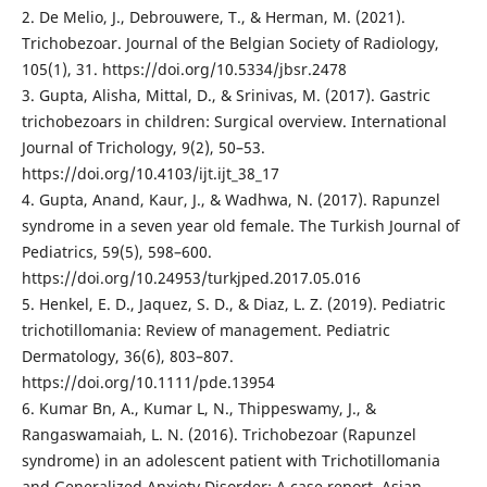
2. De Melio, J., Debrouwere, T., & Herman, M. (2021).
Trichobezoar. Journal of the Belgian Society of Radiology,
105(1), 31. https://doi.org/10.5334/jbsr.2478
3. Gupta, Alisha, Mittal, D., & Srinivas, M. (2017). Gastric
trichobezoars in children: Surgical overview. International
Journal of Trichology, 9(2), 50–53.
https://doi.org/10.4103/ijt.ijt_38_17
4. Gupta, Anand, Kaur, J., & Wadhwa, N. (2017). Rapunzel
syndrome in a seven year old female. The Turkish Journal of
Pediatrics, 59(5), 598–600.
https://doi.org/10.24953/turkjped.2017.05.016
5. Henkel, E. D., Jaquez, S. D., & Diaz, L. Z. (2019). Pediatric
trichotillomania: Review of management. Pediatric
Dermatology, 36(6), 803–807.
https://doi.org/10.1111/pde.13954
6. Kumar Bn, A., Kumar L, N., Thippeswamy, J., &
Rangaswamaiah, L. N. (2016). Trichobezoar (Rapunzel
syndrome) in an adolescent patient with Trichotillomania
and Generalized Anxiety Disorder: A case report. Asian