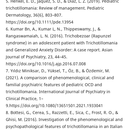
5. Henkel, E. D., Jaquez, S. D., & Diaz, L. Z. (2019). Pediatric
trichotillomania: Review of management. Pediatric
Dermatology, 36(6), 803–807.
https://doi.org/10.1111/pde.13954
6. Kumar Bn, A., Kumar L, N., Thippeswamy, J., &
Rangaswamaiah, L. N. (2016). Trichobezoar (Rapunzel
syndrome) in an adolescent patient with Trichotillomania
and Generalized Anxiety Disorder: A case report. Asian
Journal of Psychiatry, 23, 44–45.
https://doi.org/10.1016/j.ajp.2016.07.008
7. Yıldız Miniksar, D., Yüksel, T., Öz, B., & Özdemir, M.
(2021). A comparison of phenomenological, clinical and
familial psychiatric features of pediatric OCD and
trichotillomania. International Journal of Psychiatry in
Clinical Practice, 1–
9.https://doi.org/10.1080/13651501.2021.1933041
8. Bottesi, G., Cerea, S., Razzetti, E., Sica, C., Frost, R. O., &
Ghisi, M. (2016). Investigation of the phenomenological and
psychopathological features of trichotillomania in an Italian