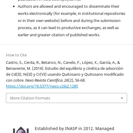
Authors are allowed and encouraged to disseminate their
works electronically (for example, in institutional repositories
or in their own website) before and during the submission
process, as it can lead to productive exchanges, as well as
earlier and greater citation of published works.
How to Cite
Castro, S., Cerda, R., Betanco, N., Canelo, F., López, X., García, A., &
Benavente, M. (2014). Estudio del equilibrio y cinética de adsorción
de Cd(II), Ni(II) y Cr(VI) usando Quitosano y Quitosano modificado
con cobre.
Nexo Revista Científica
,
26
(2), 56-68.
https://doi.org/10.5377/nexo.v26i2.1285
More Citation Formats
Established by INASP in 2012. Managed