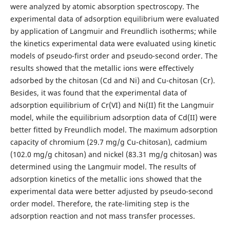
were analyzed by atomic absorption spectroscopy. The
experimental data of adsorption equilibrium were evaluated
by application of Langmuir and Freundlich isotherms; while
the kinetics experimental data were evaluated using kinetic
models of pseudo-first order and pseudo-second order. The
results showed that the metallic ions were effectively
adsorbed by the chitosan (Cd and Ni) and Cu-chitosan (Cr).
Besides, it was found that the experimental data of
adsorption equilibrium of Cr(VI) and Ni(II) fit the Langmuir
model, while the equilibrium adsorption data of Cd(II) were
better fitted by Freundlich model. The maximum adsorption
capacity of chromium (29.7 mg/g Cu-chitosan), cadmium
(102.0 mg/g chitosan) and nickel (83.31 mg/g chitosan) was
determined using the Langmuir model. The results of
adsorption kinetics of the metallic ions showed that the
experimental data were better adjusted by pseudo-second
order model. Therefore, the rate-limiting step is the
adsorption reaction and not mass transfer processes.