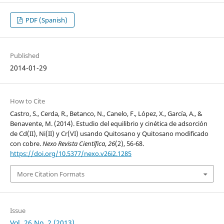
PDF (Spanish)
Published
2014-01-29
How to Cite
Castro, S., Cerda, R., Betanco, N., Canelo, F., López, X., García, A., &
Benavente, M. (2014). Estudio del equilibrio y cinética de adsorción
de Cd(II), Ni(II) y Cr(VI) usando Quitosano y Quitosano modificado
con cobre.
Nexo Revista Científica
,
26
(2), 56-68.
https://doi.org/10.5377/nexo.v26i2.1285
More Citation Formats
Issue
Vol. 26 No. 2 (2013)