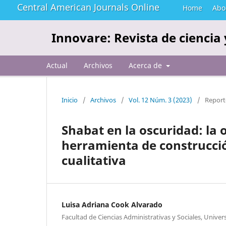
Central American Journals Online
Home
Abo
Innovare: Revista de ciencia 
Actual
Archivos
Acerca de
Inicio
/
Archivos
/
Vol. 12 Núm. 3 (2023)
/
Report
Shabat en la oscuridad: la
herramienta de construcció
cualitativa
Luisa Adriana Cook Alvarado
Facultad de Ciencias Administrativas y Sociales, Unive