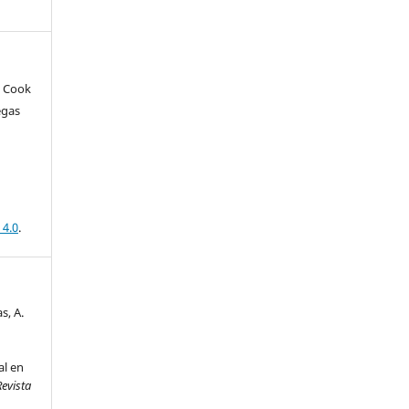
a Cook
egas
 4.0
.
s, A.
al en
Revista