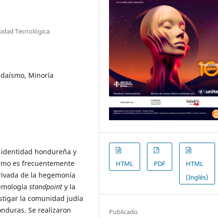
rsidad Tecnológica
Judaísmo, Minoría
a identidad hondureña y
aísmo es frecuentemente
HTML
PDF
HTML
rivada de la hegemonía
(Inglés)
emología
standpoint
y la
estigar la comunidad judía
nduras. Se realizaron
Publicado