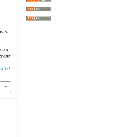
s, A.
al en
Revista
i3.171