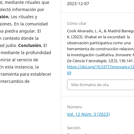
at, mediante rituales que
2023-12-07
olectó información por
sión.
Los rituales y
Cómo citar
igiones. En la comunidad
na piedra angular. El
Cook Alvarado, L. A., & Madrid Banega
K. (2023). Shabat en la oscuridad: la
un contexto donde la
observación participativa como una
ad judía.
Conclusión.
El
herramienta de construcción relacion
 mediante la profundidad
la investigación cualitativa.
Innovare: 
nirse al servicio de
De Ciencia Y tecnología
,
12
(3), 136-141.
n esta instancia, la
https://doi.org/10.5377/innovare.v12
69
erramienta para establecer
l intercambio de
Más formatos de cita
Número
Vol. 12 Núm. 3 (2023)
Sección