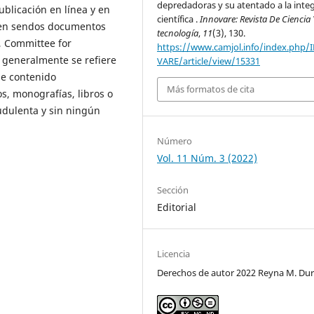
depredadoras y su atentado a la inte
ublicación en línea y en
científica .
Innovare: Revista De Ciencia 
a en sendos documentos
tecnología
,
11
(3), 130.
E, Committee for
https://www.camjol.info/index.php
a generalmente se refiere
VARE/article/view/15331
 de contenido
Más formatos de cita
s, monografías, libros o
udulenta y sin ningún
Número
Vol. 11 Núm. 3 (2022)
Sección
Editorial
Licencia
Derechos de autor 2022 Reyna M. Du