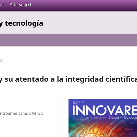
ut
Site search
y tecnología
al
 su atentado a la integridad científic
Centroamericana, UNITEC,