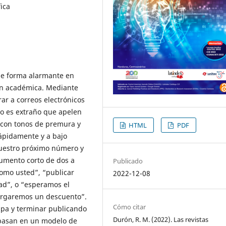
fica
de forma alarmante en
ón académica. Mediante
ar a correos electrónicos
No es extraño que apelen
s con tonos de premura y
HTML
PDF
rápidamente y a bajo
 nuestro próximo número y
umento corto de dos a
Publicado
omo usted”, “publicar
2022-12-08
dad”, o “esperamos el
torgaremos un descuento”.
Cómo citar
mpa y terminar publicando
Durón, R. M. (2022). Las revistas
e basan en un modelo de