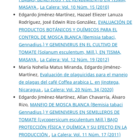
MASAYA
,
La Calera: Vol. 10 Núm. 15 (2010)
Edgardo Jiménez-Martínez, Hazael Eliezer Lanuza
Rodríguez, José Edwin Rizo González,
EVALUACIÓN DE
PRODUCTOS BOTÁNICOS Y QUÍMICOS PARA EL
CONTROL DE MOSCA BLANCA (Bemisia tabaci,
Gennadius.) Y GEMINIVIRUS EN EL CULTIVO DE
TOMATE (Solanum esculentum, Mill.), EN TISMA,
MASAYA
,
La Calera: Vol. 12 Núm. 19 (2012)
María Nohelia Matus Miranda, Edgardo Jiménez-
Martínez,
Evaluación de plaguicidas para el manejo
de plagas del café Coffea arabica L. en Jinotega,
Nicaragua
,
La Calera: Vol. 20 Núm. 34 (2020)
Edgardo Jiménez-Martínez, Allan Chavarría, Álvaro
Rizo,
MANEJO DE MOSCA BLANCA (Bemisia tabaci
Gennadius.) Y GEMINIVIRUS EN SEMILLEROS DE
TOMATE (Lycopersicum esculentum Mill.) BAJO
PROTECCIÓN FÍSICA Y QUÍMICA Y SU EFECTO EN LA
PRODUCCIÓN
,
La Calera: Vol. 11 Núm. 17 (2011)