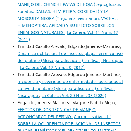
MANEJO DEL CHINCHE PATAS DE HOJA (Leptoglossus
zonatus, DALLAS. HEMIPTERA: COREIDAE) Y LA
MOSQUITA NEGRA (Trigona silvestrianun, VACHALL,
HIMENOPTERA: APIDAE) Y SU EFECTO SOBRE LOS
ENEMIGOS NATURALES
,
La Calera: Vol. 11 Núm. 17
(2011)
Trinidad Castillo Arévalo, Edgardo Jiménez-Martínez,
Dinámica poblacional de insectos plagas en el cultivo
del plátano (Musa paradisiaca L.) en Rivas, Nicaragua
,
La Calera: Vol. 17 Núm. 28 (2017)
Trinidad Castillo-Arévalo, Edgardo Jiménez-Martínez,
Incidencia y severidad de enfermedades asociadas al
cultivo de plátano (Musa paradisiaca L.) en Rivas,
Nicaragua
,
La Calera: Vol. 20 Núm. 35 (2020)
Edgardo Jiménez-Martínez, Marjorie Padilla Mejía,
EFECTOS DE DOS TÉCNICAS DE MANEJO
AGRONÓMICO DEL PEPINO (Cucumis sativus L.)
SOBRE LA OCURRENCIA POBLACIONAL DE INSECTOS
PLAGAS, BENÉFICOS Y EL RENDIMIENTO EN TISMA,