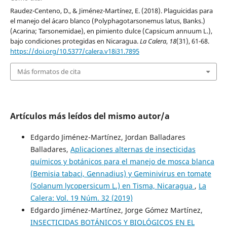
Raudez-Centeno, D., & Jiménez-Martínez, E. (2018). Plaguicidas para
el manejo del ácaro blanco (Polyphagotarsonemus latus, Banks.)
(Acarina; Tarsonemidae), en pimiento dulce (Capsicum annuum L.),
bajo condiciones protegidas en Nicaragua.
La Calera
,
18
(31), 61-68.
https://doi.org/10.5377/calera.v18i31.7895
Más formatos de cita
Artículos más leídos del mismo autor/a
Edgardo Jiménez-Martínez, Jordan Balladares
Balladares,
Aplicaciones alternas de insecticidas
químicos y botánicos para el manejo de mosca blanca
(Bemisia tabaci, Gennadius) y Geminivirus en tomate
(Solanum lycopersicum L.) en Tisma, Nicaragua
,
La
Calera: Vol. 19 Núm. 32 (2019)
Edgardo Jiménez-Martínez, Jorge Gómez Martínez,
INSECTICIDAS BOTÁNICOS Y BIOLÓGICOS EN EL