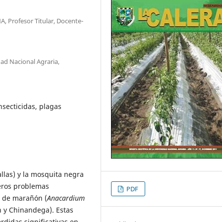
, Profesor Titular, Docente-
dad Nacional Agraria,
nsecticidas, plagas
llas) y la mosquita negra
eros problemas
PDF
s de marañón (
Anacardium
n y Chinandega). Estas
didas significativas en