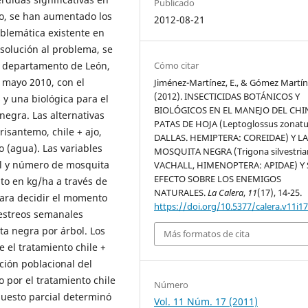
Publicado
o, se han aumentado los
2012-08-21
oblemática existente en
 solución al problema, se
l departamento de León,
Cómo citar
 mayo 2010, con el
Jiménez-Martínez, E., & Gómez Martíne
(2012). INSECTICIDAS BOTÁNICOS Y
 y una biológica para el
BIOLÓGICOS EN EL MANEJO DEL CH
negra. Las alternativas
PATAS DE HOJA (Leptoglossus zonatu
risantemo, chile + ajo,
DALLAS. HEMIPTERA: COREIDAE) Y L
o (agua). Las variables
MOSQUITA NEGRA (Trigona silvestria
l y número de mosquita
VACHALL, HIMENOPTERA: APIDAE) Y
EFECTO SOBRE LOS ENEMIGOS
to en kg/ha a través de
NATURALES.
La Calera
,
11
(17), 14-25.
Para decidir el momento
https://doi.org/10.5377/calera.v11i17
uestreos semanales
ta negra por árbol. Los
Más formatos de cita
 el tratamiento chile +
ción poblacional del
 por el tratamiento chile
Número
puesto parcial determinó
Vol. 11 Núm. 17 (2011)