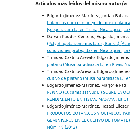
Artículos más leídos del mismo autor/a
Edgardo Jiménez-Martínez, Jordan Ballada
botánicos para el manejo de mosca blanca
lycopersicum L.) en Tisma, Nicaragua
,
La 
Darwin Raudez-Centeno, Edgardo Jiménez
(Polyphagotarsonemus latus, Banks.) (Aca
condiciones protegidas en Nicaragua
,
La 
Trinidad Castillo Arévalo, Edgardo Jiméne
plátano (Musa paradisiaca L.) en Rivas, N
Trinidad Castillo-Arévalo, Edgardo Jiméne
cultivo de plátano (Musa paradisiaca L.) 
Edgardo Jiménez-Martínez, Marjorie Padil
PEPINO (Cucumis sativus L.) SOBRE LA 
RENDIMIENTO EN TISMA, MASAYA
,
La Cal
Edgardo Jiménez-Martínez, Hazael Eliezer
PRODUCTOS BOTÁNICOS Y QUÍMICOS PARA 
GEMINIVIRUS EN EL CULTIVO DE TOMATE (
Núm. 19 (2012)