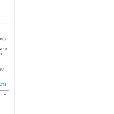
z, J.
INCHE
s,
A
nun,
 SU
.773