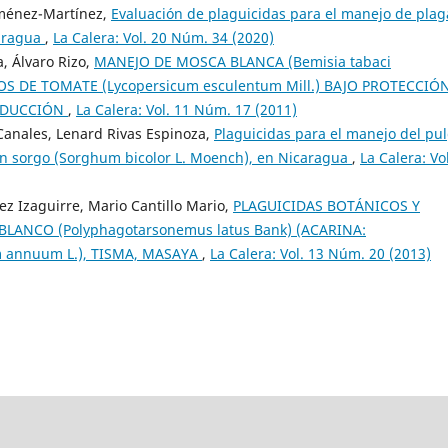
iménez-Martínez,
Evaluación de plaguicidas para el manejo de plag
caragua
,
La Calera: Vol. 20 Núm. 34 (2020)
, Álvaro Rizo,
MANEJO DE MOSCA BLANCA (Bemisia tabaci
OS DE TOMATE (Lycopersicum esculentum Mill.) BAJO PROTECCIÓ
RODUCCIÓN
,
La Calera: Vol. 11 Núm. 17 (2011)
anales, Lenard Rivas Espinoza,
Plaguicidas para el manejo del pu
 en sorgo (Sorghum bicolor L. Moench), en Nicaragua
,
La Calera: Vo
z Izaguirre, Mario Cantillo Mario,
PLAGUICIDAS BOTÁNICOS Y
LANCO (Polyphagotarsonemus latus Bank) (ACARINA:
 annuum L.), TISMA, MASAYA
,
La Calera: Vol. 13 Núm. 20 (2013)