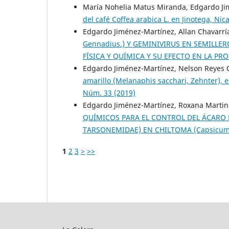
María Nohelia Matus Miranda, Edgardo J
del café Coffea arabica L. en Jinotega, Ni
Edgardo Jiménez-Martínez, Allan Chavarría
Gennadius.) Y GEMINIVIRUS EN SEMILLER
FÍSICA Y QUÍMICA Y SU EFECTO EN LA P
Edgardo Jiménez-Martínez, Nelson Reyes C
amarillo (Melanaphis sacchari, Zehnter),
Núm. 33 (2019)
Edgardo Jiménez-Martínez, Roxana Martine
QUÍMICOS PARA EL CONTROL DEL ÁCARO B
TARSONEMIDAE) EN CHILTOMA (Capsicum
1
2
3
>
>>