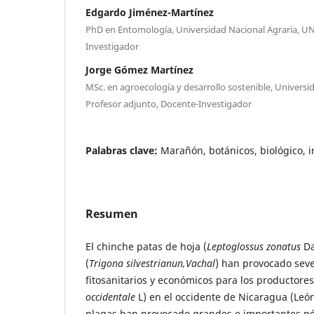
Edgardo Jiménez-Martínez
PhD en Entomología, Universidad Nacional Agraria, UNA
Investigador
Jorge Gómez Martínez
MSc. en agroecología y desarrollo sostenible, Universi
Profesor adjunto, Docente-Investigador
Palabras clave:
Marañón, botánicos, biológico, i
Resumen
El chinche patas de hoja (
Leptoglossus zonatus
Da
(
Trigona silvestrianun,Vachal
) han provocado sev
fitosanitarios y económicos para los productore
occidentale
L) en el occidente de Nicaragua (Leó
plagas han provocado grandes e importantes pér