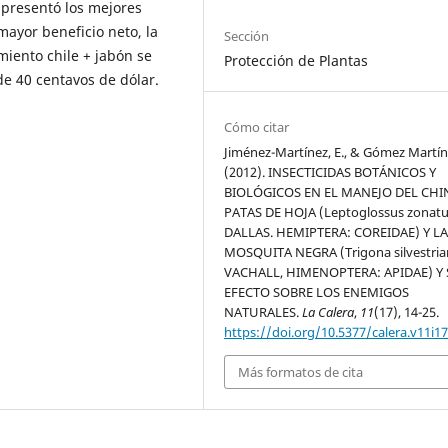
e presentó los mejores
mayor beneficio neto, la
Sección
miento chile + jabón se
Protección de Plantas
de 40 centavos de dólar.
Cómo citar
Jiménez-Martínez, E., & Gómez Martíne
(2012). INSECTICIDAS BOTÁNICOS Y
BIOLÓGICOS EN EL MANEJO DEL CH
PATAS DE HOJA (Leptoglossus zonatu
DALLAS. HEMIPTERA: COREIDAE) Y L
MOSQUITA NEGRA (Trigona silvestria
VACHALL, HIMENOPTERA: APIDAE) Y
EFECTO SOBRE LOS ENEMIGOS
NATURALES.
La Calera
,
11
(17), 14-25.
https://doi.org/10.5377/calera.v11i17
Más formatos de cita