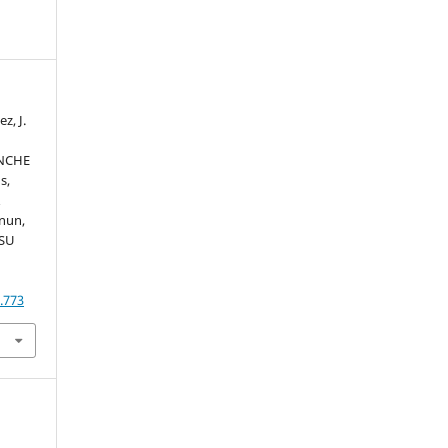
z, J.
INCHE
s,
A
nun,
 SU
.773