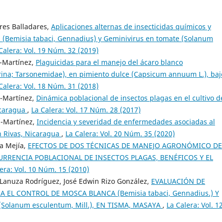
res Balladares,
Aplicaciones alternas de insecticidas químicos y
 (Bemisia tabaci, Gennadius) y Geminivirus en tomate (Solanum
Calera: Vol. 19 Núm. 32 (2019)
-Martínez,
Plaguicidas para el manejo del ácaro blanco
rina; Tarsonemidae), en pimiento dulce (Capsicum annuum L.), baj
Calera: Vol. 18 Núm. 31 (2018)
z-Martínez,
Dinámica poblacional de insectos plagas en el cultivo d
icaragua
,
La Calera: Vol. 17 Núm. 28 (2017)
z-Martínez,
Incidencia y severidad de enfermedades asociadas al
en Rivas, Nicaragua
,
La Calera: Vol. 20 Núm. 35 (2020)
la Mejía,
EFECTOS DE DOS TÉCNICAS DE MANEJO AGRONÓMICO DE
OCURRENCIA POBLACIONAL DE INSECTOS PLAGAS, BENÉFICOS Y EL
era: Vol. 10 Núm. 15 (2010)
 Lanuza Rodríguez, José Edwin Rizo González,
EVALUACIÓN DE
EL CONTROL DE MOSCA BLANCA (Bemisia tabaci, Gennadius.) Y
Solanum esculentum, Mill.), EN TISMA, MASAYA
,
La Calera: Vol. 1