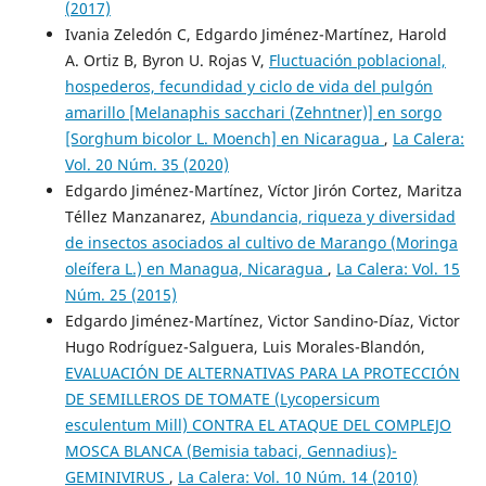
(2017)
Ivania Zeledón C, Edgardo Jiménez-Martínez, Harold
A. Ortiz B, Byron U. Rojas V,
Fluctuación poblacional,
hospederos, fecundidad y ciclo de vida del pulgón
amarillo [Melanaphis sacchari (Zehntner)] en sorgo
[Sorghum bicolor L. Moench] en Nicaragua
,
La Calera:
Vol. 20 Núm. 35 (2020)
Edgardo Jiménez-Martínez, Víctor Jirón Cortez, Maritza
Téllez Manzanarez,
Abundancia, riqueza y diversidad
de insectos asociados al cultivo de Marango (Moringa
oleífera L.) en Managua, Nicaragua
,
La Calera: Vol. 15
Núm. 25 (2015)
Edgardo Jiménez-Martínez, Victor Sandino-Díaz, Victor
Hugo Rodríguez-Salguera, Luis Morales-Blandón,
EVALUACIÓN DE ALTERNATIVAS PARA LA PROTECCIÓN
DE SEMILLEROS DE TOMATE (Lycopersicum
esculentum Mill) CONTRA EL ATAQUE DEL COMPLEJO
MOSCA BLANCA (Bemisia tabaci, Gennadius)-
GEMINIVIRUS
,
La Calera: Vol. 10 Núm. 14 (2010)