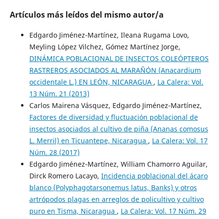
Artículos más leídos del mismo autor/a
Edgardo Jiménez-Martínez, Ileana Rugama Lovo,
Meyling López Vilchez, Gómez Martínez Jorge,
DINÁMICA POBLACIONAL DE INSECTOS COLEÓPTEROS
RASTREROS ASOCIADOS AL MARAÑÓN (Anacardium
occidentale L.) EN LEÓN, NICARAGUA
,
La Calera: Vol.
13 Núm. 21 (2013)
Carlos Mairena Vásquez, Edgardo Jiménez-Martínez,
Factores de diversidad y fluctuación poblacional de
insectos asociados al cultivo de piña (Ananas comosus
L. Merril) en Ticuantepe, Nicaragua
,
La Calera: Vol. 17
Núm. 28 (2017)
Edgardo Jiménez-Martínez, William Chamorro Aguilar,
Dirck Romero Lacayo,
Incidencia poblacional del ácaro
blanco (Polyphagotarsonemus latus, Banks) y otros
artrópodos plagas en arreglos de policultivo y cultivo
puro en Tisma, Nicaragua
,
La Calera: Vol. 17 Núm. 29