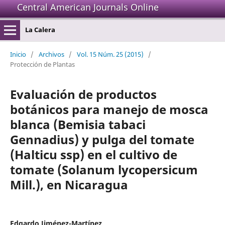
Central American Journals Online
La Calera
Inicio
/
Archivos
/
Vol. 15 Núm. 25 (2015)
/
Protección de Plantas
Evaluación de productos
botánicos para manejo de mosca
blanca (Bemisia tabaci
Gennadius) y pulga del tomate
(Halticu ssp) en el cultivo de
tomate (Solanum lycopersicum
Mill.), en Nicaragua
Edgardo Jiménez-Martínez