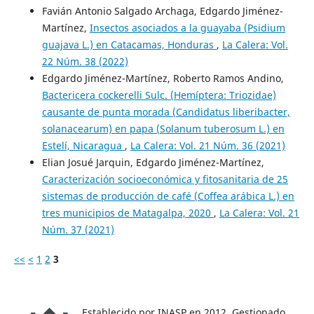
Favián Antonio Salgado Archaga, Edgardo Jiménez-
Martínez,
Insectos asociados a la guayaba (Psidium
guajava L.) en Catacamas, Honduras
,
La Calera: Vol.
22 Núm. 38 (2022)
Edgardo Jiménez-Martínez, Roberto Ramos Andino,
Bactericera cockerelli Sulc. (Hemíptera: Triozidae)
causante de punta morada (Candidatus liberibacter,
solanacearum) en papa (Solanum tuberosum L.) en
Estelí, Nicaragua
,
La Calera: Vol. 21 Núm. 36 (2021)
Elian Josué Jarquin, Edgardo Jiménez-Martínez,
Caracterización socioeconómica y fitosanitaria de 25
sistemas de producción de café (Coffea arábica L.) en
tres municipios de Matagalpa, 2020
,
La Calera: Vol. 21
Núm. 37 (2021)
<<
<
1
2
3
Establecido por INASP en 2012. Gestionado