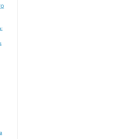
TO
a:
s
a