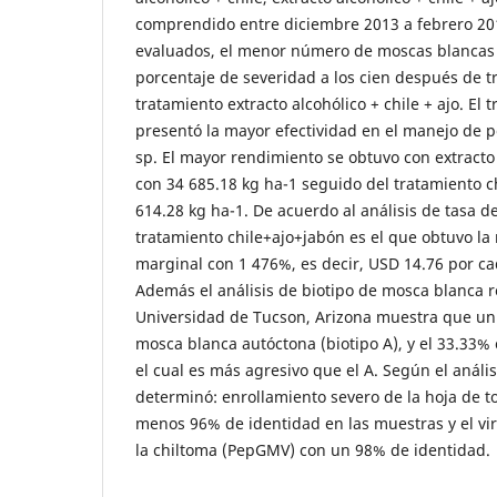
comprendido entre diciembre 2013 a febrero 201
evaluados, el menor número de moscas blancas 
porcentaje de severidad a los cien después de tr
tratamiento extracto alcohólico + chile + ajo. E
presentó la mayor efectividad en el manejo de p
sp. El mayor rendimiento se obtuvo con extracto a
con 34 685.18 kg ha-1 seguido del tratamiento ch
614.28 kg ha-1. De acuerdo al análisis de tasa d
tratamiento chile+ajo+jabón es el que obtuvo la
marginal con 1 476%, es decir, USD 14.76 por cad
Además el análisis de biotipo de mosca blanca r
Universidad de Tucson, Arizona muestra que un
mosca blanca autóctona (biotipo A), y el 33.33% 
el cual es más agresivo que el A. Según el análi
determinó: enrollamiento severo de la hoja de t
menos 96% de identidad en las muestras y el vi
la chiltoma (PepGMV) con un 98% de identidad.