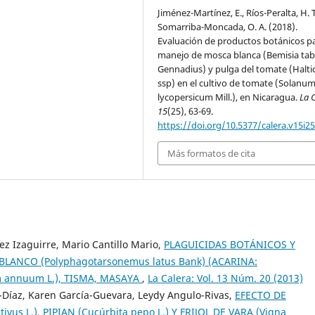
Jiménez-Martínez, E., Ríos-Peralta, H. T
Somarriba-Moncada, O. A. (2018).
Evaluación de productos botánicos p
manejo de mosca blanca (Bemisia tab
Gennadius) y pulga del tomate (Halti
ssp) en el cultivo de tomate (Solanu
lycopersicum Mill.), en Nicaragua.
La 
15
(25), 63-69.
https://doi.org/10.5377/calera.v15i2
Más formatos de cita
z Izaguirre, Mario Cantillo Mario,
PLAGUICIDAS BOTÁNICOS Y
LANCO (Polyphagotarsonemus latus Bank) (ACARINA:
 annuum L.), TISMA, MASAYA
,
La Calera: Vol. 13 Núm. 20 (2013)
-Díaz, Karen García-Guevara, Leydy Angulo-Rivas,
EFECTO DE
us L.), PIPIAN (Cucúrbita pepo L.) Y FRIJOL DE VARA (Vigna