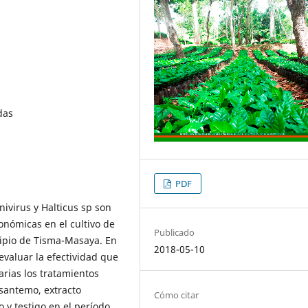
das
PDF
ivirus y Halticus sp son
onómicas en el cultivo de
Publicado
ipio de Tisma-Masaya. En
2018-05-10
evaluar la efectividad que
arias los tratamientos
isantemo, extracto
Cómo citar
jo y testigo en el período