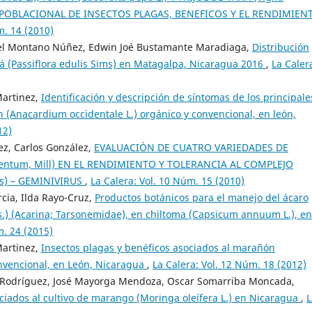
A POBLACIONAL DE INSECTOS PLAGAS, BENEFICOS Y EL RENDIMIEN
m. 14 (2010)
iel Montano Núñez, Edwin Joé Bustamante Maradiaga,
Distribución
á (Passiflora edulis Sims) en Matagalpa, Nicaragua 2016
,
La Caler
Martinez,
Identificación y descripción de síntomas de los principale
 (Anacardium occidentale L.) orgánico y convencional, en león,
12)
ez, Carlos González,
EVALUACIÓN DE CUATRO VARIEDADES DE
entum, Mill) EN EL RENDIMIENTO Y TOLERANCIA AL COMPLEJO
s) – GEMINIVIRUS
,
La Calera: Vol. 10 Núm. 15 (2010)
cia, Ilda Rayo-Cruz,
Productos botánicos para el manejo del ácaro
.) (Acarina; Tarsonemidae), en chiltoma (Capsicum annuum L.), en
m. 24 (2015)
Martinez,
Insectos plagas y benéficos asociados al marañón
onvencional, en León, Nicaragua
,
La Calera: Vol. 12 Núm. 18 (2012)
 Rodríguez, José Mayorga Mendoza, Oscar Somarriba Moncada,
ociados al cultivo de marango (Moringa oleífera L.) en Nicaragua
,
L