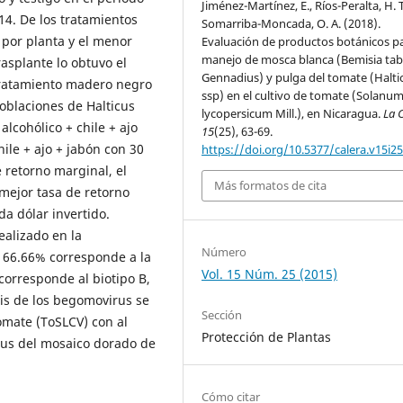
Jiménez-Martínez, E., Ríos-Peralta, H. T
4. De los tratamientos
Somarriba-Moncada, O. A. (2018).
por planta y el menor
Evaluación de productos botánicos p
manejo de mosca blanca (Bemisia tab
asplante lo obtuvo el
Gennadius) y pulga del tomate (Halti
l tratamiento madero negro
ssp) en el cultivo de tomate (Solanu
oblaciones de Halticus
lycopersicum Mill.), en Nicaragua.
La 
lcohólico + chile + ajo
15
(25), 63-69.
ile + ajo + jabón con 30
https://doi.org/10.5377/calera.v15i2
e retorno marginal, el
Más formatos de cita
 mejor tasa de retorno
a dólar invertido.
ealizado en la
Número
 66.66% corresponde a la
Vol. 15 Núm. 25 (2015)
corresponde al biotipo B,
sis de los begomovirus se
Sección
omate (ToSLCV) con al
Protección de Plantas
rus del mosaico dorado de
Cómo citar