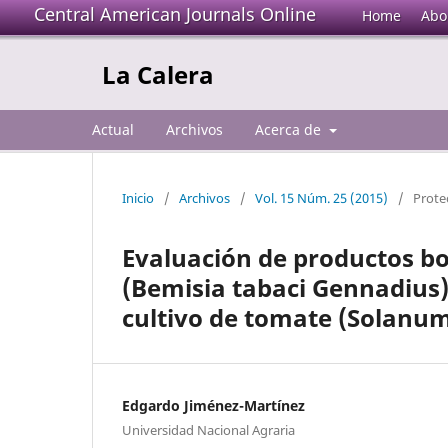
Central American Journals Online
Home
Abo
La Calera
Actual
Archivos
Acerca de
Inicio
/
Archivos
/
Vol. 15 Núm. 25 (2015)
/
Prote
Evaluación de productos b
(Bemisia tabaci Gennadius) 
cultivo de tomate (Solanum
Edgardo Jiménez-Martínez
Universidad Nacional Agraria