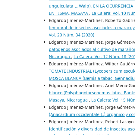
unguiculata L. Walp), EN LA OCURRENCI
EN TISMA, MASAYA
,
La Calera: Vol. 10 Nú
Edgardo Jiménez-Martínez, Roberto Gabr
temporal de insectos asociados a maracuy
Vol. 20 Núm. 34 (2020)
Edgardo Jiménez-Martinez, Jorge Gómez-
patógenos asociados al cultivo de marañón
Nicaragua
,
La Calera: Vol. 12 Núm. 18 (20
Edgardo Jiménez-Martínez, Wilber Gutiérr
TOMATE INDUSTRIAL (Lycopersicum escul
MOSCA BLANCA (Bemisia tabaci Gennadiu
Edgardo Jiménez-Martínez, Ariel Mena-Gar
blanco (Polyphagotarsonemus latus, Banks
Masaya, Nicaragua
,
La Calera: Vol. 15 Nú
Edgardo Jiménez-Martínez, Jorge Gómez-
(Anacardium occidentale L.) orgánico y c
Edgardo Jiménez-Martínez, Robert Lacayo
Identificación y diversidad de insectos as