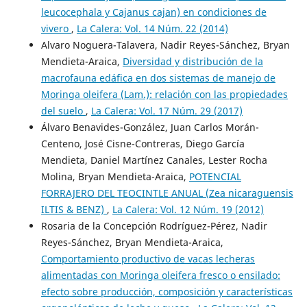
leucocephala y Cajanus cajan) en condiciones de
vivero
,
La Calera: Vol. 14 Núm. 22 (2014)
Alvaro Noguera-Talavera, Nadir Reyes-Sánchez, Bryan
Mendieta-Araica,
Diversidad y distribución de la
macrofauna edáfica en dos sistemas de manejo de
Moringa oleifera (Lam.): relación con las propiedades
del suelo
,
La Calera: Vol. 17 Núm. 29 (2017)
Álvaro Benavides-González, Juan Carlos Morán-
Centeno, José Cisne-Contreras, Diego García
Mendieta, Daniel Martínez Canales, Lester Rocha
Molina, Bryan Mendieta-Araica,
POTENCIAL
FORRAJERO DEL TEOCINTLE ANUAL (Zea nicaraguensis
ILTIS & BENZ)
,
La Calera: Vol. 12 Núm. 19 (2012)
Rosaria de la Concepción Rodríguez-Pérez, Nadir
Reyes-Sánchez, Bryan Mendieta-Araica,
Comportamiento productivo de vacas lecheras
alimentadas con Moringa oleifera fresco o ensilado:
efecto sobre producción, composición y características