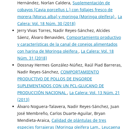
Hernández, Norlan Caldera,
Suplementación de
cobayos (Cavia porcellus L.) con follajes fresco de
morera (Morus alba) y moringa (Moringa oleifera)
,
La
Calera: Vol. 18 Núm. 30 (2018)
Jerry Vivas Torres, Nadir Reyes-Sánchez, Alcides
Sáenz, Álvaro Benavides,
Comportamiento productivo
y características de la canal de conejos alimentados
con harina de Moringa oleifera
,
La Calera: Vol. 18
Núm. 31 (2018)
Dossnay Hermes González-Núñez, Raúl Piad Barreras,
Nadir Reyes-Sánchez,
COMPORTAMIENTO
PRODUCTIVO DE POLLOS DE ENGORDE
SUPLEMENTADOS CON UN PCL-GLUCANO DE
PRODUCCIÓN NACIONAL
,
La Calera: Vol. 13 Núm. 21
(2013)
Álvaro Noguera-Talavera, Nadir Reyes-Sánchez, Juan
José Membreño, Carlos Duarte-Aguilar, Bryan
Mendieta-Araica,
Calidad de plántulas de tres
especies forrajeras (Moringa oleifera Lam., Leucaena