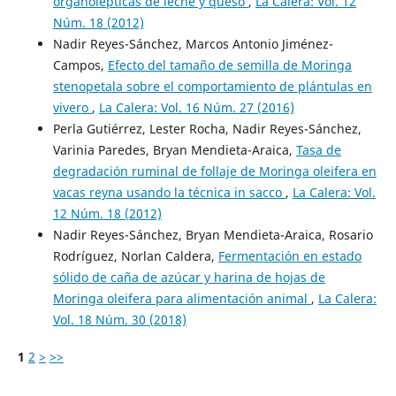
organolépticas de leche y queso
,
La Calera: Vol. 12
Núm. 18 (2012)
Nadir Reyes-Sánchez, Marcos Antonio Jiménez-
Campos,
Efecto del tamaño de semilla de Moringa
stenopetala sobre el comportamiento de plántulas en
vivero
,
La Calera: Vol. 16 Núm. 27 (2016)
Perla Gutiérrez, Lester Rocha, Nadir Reyes-Sánchez,
Varinia Paredes, Bryan Mendieta-Araica,
Tasa de
degradación ruminal de follaje de Moringa oleifera en
vacas reyna usando la técnica in sacco
,
La Calera: Vol.
12 Núm. 18 (2012)
Nadir Reyes-Sánchez, Bryan Mendieta-Araica, Rosario
Rodríguez, Norlan Caldera,
Fermentación en estado
sólido de caña de azúcar y harina de hojas de
Moringa oleifera para alimentación animal
,
La Calera:
Vol. 18 Núm. 30 (2018)
1
2
>
>>