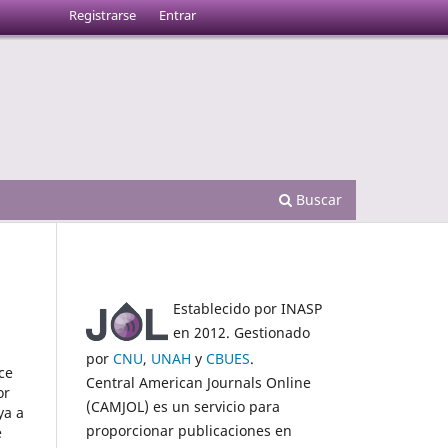
Registrarse
Entrar
Buscar
Establecido por INASP
en 2012. Gestionado
por
CNU
,
UNAH
y
CBUES
.
ce
Central American Journals Online
or
(CAMJOL) es un servicio para
ya a
proporcionar publicaciones en
e