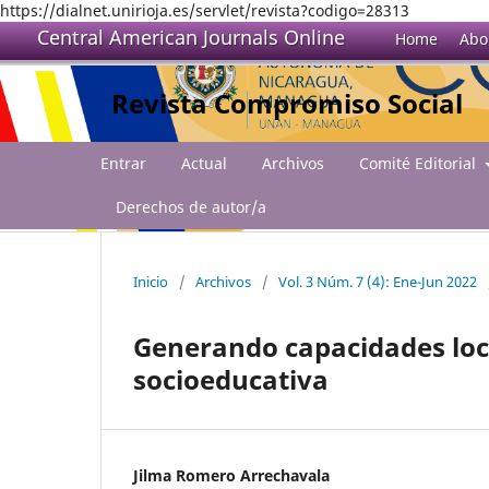
https://dialnet.unirioja.es/servlet/revista?codigo=28313
Central American Journals Online
Home
Abo
Revista Compromiso Social
Entrar
Actual
Archivos
Comité Editorial
Derechos de autor/a
Inicio
/
Archivos
/
Vol. 3 Núm. 7 (4): Ene-Jun 2022
Generando capacidades loc
socioeducativa
Jilma Romero Arrechavala