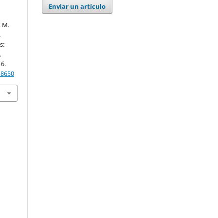
Enviar un artículo
, M.
.
s:
.
16.
18650