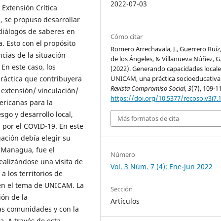
2022-07-03
Extensión Crítica
d, se propuso desarrollar
diálogos de saberes en
Cómo citar
. Esto con el propósito
Romero Arrechavala, J., Guerrero Ruíz
cias de la situación
de los Ángeles, & Villanueva Núñez, G
En este caso, los
(2022). Generando capacidades locale
ráctica que contribuyera
UNICAM, una práctica socioeducativa
Revista Compromiso Social
,
3
(7), 109-1
extensión/ vinculación/
https://doi.org/10.5377/recoso.v3i7.
ericanas para la
esgo y desarrollo local,
Más formatos de cita
 por el COVID-19. En este
gación debía elegir su
-Managua, fue el
Número
alizándose una visita de
Vol. 3 Núm. 7 (4): Ene-Jun 2022
 los territorios de
s en el tema de UNICAM. La
Sección
ión de la
Artículos
las comunidades y con la
. A través de esta