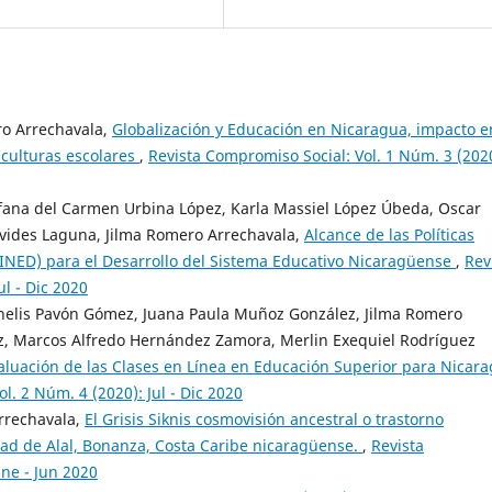
ro Arrechavala,
Globalización y Educación en Nicaragua, impacto e
 culturas escolares
,
Revista Compromiso Social: Vol. 1 Núm. 3 (202
ana del Carmen Urbina López, Karla Massiel López Úbeda, Oscar
vides Laguna, Jilma Romero Arrechavala,
Alcance de las Políticas
MINED) para el Desarrollo del Sistema Educativo Nicaragüense
,
Rev
ul - Dic 2020
anelis Pavón Gómez, Juana Paula Muñoz González, Jilma Romero
ez, Marcos Alfredo Hernández Zamora, Merlin Exequiel Rodríguez
aluación de las Clases en Línea en Educación Superior para Nicar
l. 2 Núm. 4 (2020): Jul - Dic 2020
rrechavala,
El Grisis Siknis cosmovisión ancestral o trastorno
dad de Alal, Bonanza, Costa Caribe nicaragüense.
,
Revista
Ene - Jun 2020