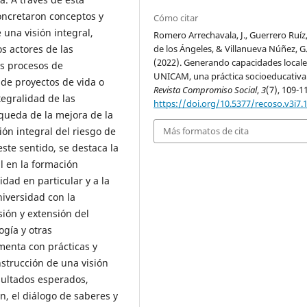
concretaron conceptos y
Cómo citar
 una visión integral,
Romero Arrechavala, J., Guerrero Ruíz
de los Ángeles, & Villanueva Núñez, G
s actores de las
(2022). Generando capacidades locale
os procesos de
UNICAM, una práctica socioeducativa
 de proyectos de vida o
Revista Compromiso Social
,
3
(7), 109-1
tegralidad de las
https://doi.org/10.5377/recoso.v3i7.
squeda de la mejora de la
ón integral del riesgo de
Más formatos de cita
este sentido, se destaca la
l en la formación
idad en particular y a la
niversidad con la
sión y extensión del
ogía y otras
menta con prácticas y
nstrucción de una visión
sultados esperados,
n, el diálogo de saberes y