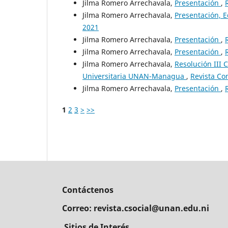
Jilma Romero Arrechavala,
Presentación
,
Jilma Romero Arrechavala,
Presentación, E
2021
Jilma Romero Arrechavala,
Presentación
,
Jilma Romero Arrechavala,
Presentación
,
Jilma Romero Arrechavala,
Resolución III 
Universitaria UNAN-Managua
,
Revista Com
Jilma Romero Arrechavala,
Presentación
,
1
2
3
>
>>
Contáctenos
Correo: revista.csocial@unan.edu.ni
Sitios de Interés