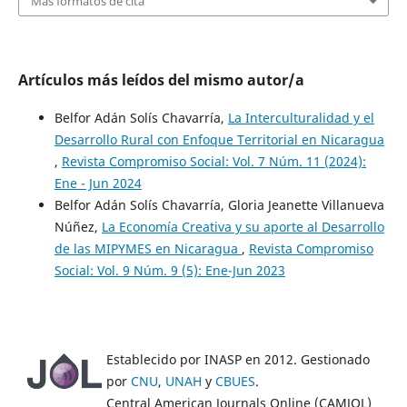
Más formatos de cita
Artículos más leídos del mismo autor/a
Belfor Adán Solís Chavarría,
La Interculturalidad y el
Desarrollo Rural con Enfoque Territorial en Nicaragua
,
Revista Compromiso Social: Vol. 7 Núm. 11 (2024):
Ene - Jun 2024
Belfor Adán Solís Chavarría, Gloria Jeanette Villanueva
Núñez,
La Economía Creativa y su aporte al Desarrollo
de las MIPYMES en Nicaragua
,
Revista Compromiso
Social: Vol. 9 Núm. 9 (5): Ene-Jun 2023
Establecido por INASP en 2012. Gestionado
por
CNU
,
UNAH
y
CBUES
.
Central American Journals Online (CAMJOL)