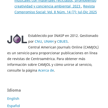
musicales con materiales reciclados, promoviendo
creatividad y conciencia ambiental, 2023
,
Revista
Compromiso Social: Vol. 8 Núm. 14 (7): Jul-Dic 2025
Establecido por INASP en 2012. Gestionado
por
CNU
,
UNAH
y
CBUES
.
Central American Journals Online (CAMJOL)
es un servicio para proporcionar publicaciones en línea
de revistas de Centroamérica. Para obtener más
información sobre CAMJOL y cómo unirse al servicio,
consulte la página
Acerca de
.
Idioma
English
Español