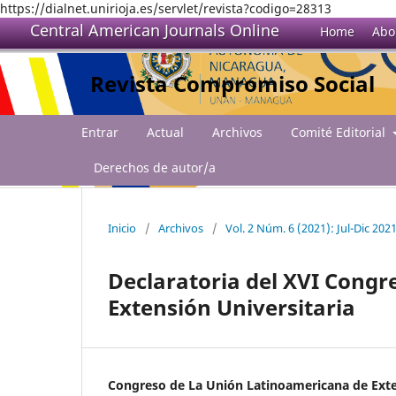
https://dialnet.unirioja.es/servlet/revista?codigo=28313
Central American Journals Online
Home
Abo
Revista Compromiso Social
Entrar
Actual
Archivos
Comité Editorial
Derechos de autor/a
Inicio
/
Archivos
/
Vol. 2 Núm. 6 (2021): Jul-Dic 202
Declaratoria del XVI Cong
Extensión Universitaria
Congreso de La Unión Latinoamericana de Exte