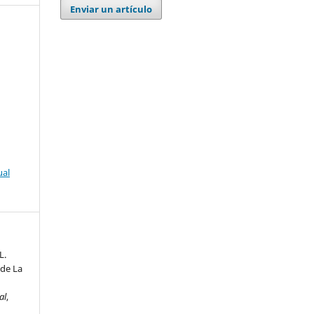
Enviar un artículo
ual
L.
 de La
al
,