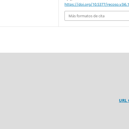
https://doi.org/10.5377/recoso.v3i6.
Más formatos de cita
URL
1138
ónoma de Nicaragua.