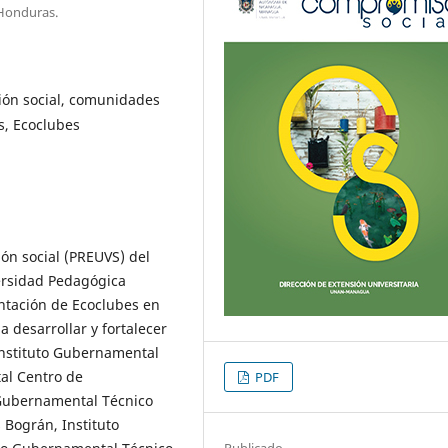
 Honduras.
ción social, comunidades
s, Ecoclubes
ión social (PREUVS) del
ersidad Pedagógica
tación de Ecoclubes en
 desarrollar y fortalecer
Instituto Gubernamental
al Centro de
PDF
o Gubernamental Técnico
 Bográn, Instituto
Publicado