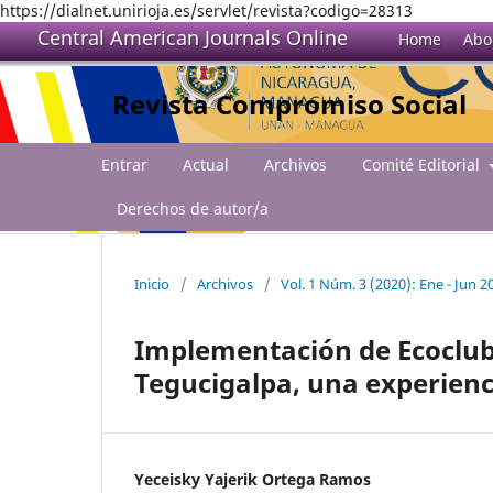
https://dialnet.unirioja.es/servlet/revista?codigo=28313
Central American Journals Online
Home
Abo
Revista Compromiso Social
Entrar
Actual
Archivos
Comité Editorial
Derechos de autor/a
Inicio
/
Archivos
/
Vol. 1 Núm. 3 (2020): Ene - Jun 2
Implementación de Ecoclub
Tegucigalpa, una experienc
Yeceisky Yajerik Ortega Ramos