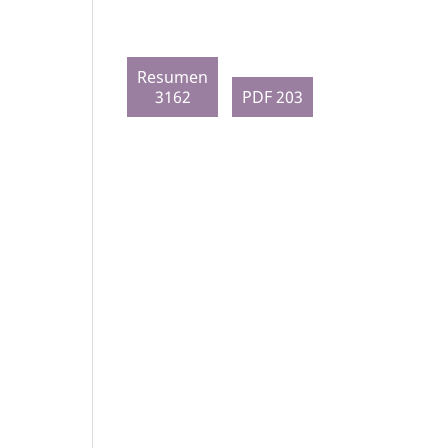
Resumen
3162
PDF 203