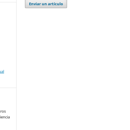
Enviar un artículo
ual
tros
iencia