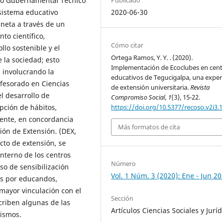
uto Gubernamental Técnico
2020-06-30
sistema educativo
aneta a través de un
to científico,
Cómo citar
ollo sostenible y el
Ortega Ramos, Y. Y. . (2020).
 la sociedad; esto
Implementación de Ecoclubes en cen
, involucrando la
educativos de Tegucigalpa, una exper
ofesorado en Ciencias
de extensión universitaria.
Revista
l desarrollo de
Compromiso Social
,
1
(3), 15-22.
https://doi.org/10.5377/recoso.v2i3.
pción de hábitos,
iente, en concordancia
Más formatos de cita
ión de Extensión. (DEX,
cto de extensión, se
nterno de los centros
Número
so de sensibilización
Vol. 1 Núm. 3 (2020): Ene - Jun 2
os por educandos,
mayor vinculación con el
Sección
criben algunas de las
Artículos Ciencias Sociales y Jurí
mismos.