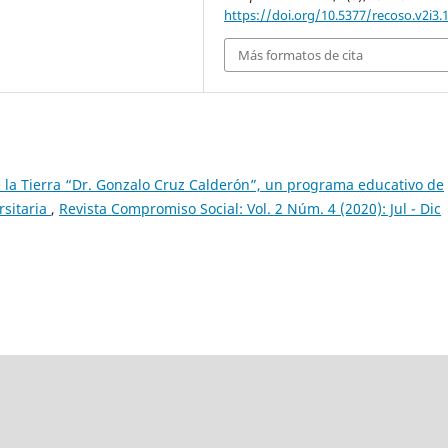
https://doi.org/10.5377/recoso.v2i3.
Más formatos de cita
 la Tierra “Dr. Gonzalo Cruz Calderón”, un programa educativo de
rsitaria
,
Revista Compromiso Social: Vol. 2 Núm. 4 (2020): Jul - Dic