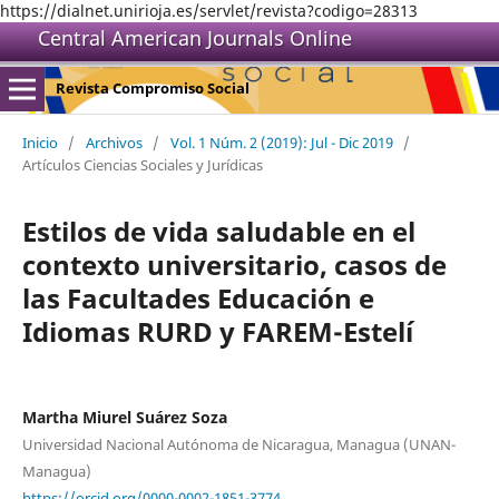
https://dialnet.unirioja.es/servlet/revista?codigo=28313
Central American Journals Online
Revista Compromiso Social
Inicio
/
Archivos
/
Vol. 1 Núm. 2 (2019): Jul - Dic 2019
/
Artículos Ciencias Sociales y Jurídicas
Estilos de vida saludable en el
contexto universitario, casos de
las Facultades Educación e
Idiomas RURD y FAREM-Estelí
Martha Miurel Suárez Soza
Universidad Nacional Autónoma de Nicaragua, Managua (UNAN-
Managua)
https://orcid.org/0000-0002-1851-3774