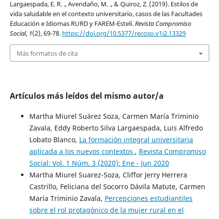
Largaespada, E. R. ., Avendaño, M. ., & Quiroz, Z. (2019). Estilos de
vida saludable en el contexto universitario, casos de las Facultades
Educación e Idiomas RURD y FAREM-Estelí.
Revista Compromiso
Social
,
1
(2), 69-78.
https://doi.org/10.5377/recoso.v1i2.13329
Más formatos de cita
Artículos más leídos del mismo autor/a
Martha Miurel Suárez Soza, Carmen María Triminio
Zavala, Eddy Roberto Silva Largaespada, Luis Alfredo
Lobato Blanco,
La formación integral universitaria
aplicada a los nuevos contextos
,
Revista Compromiso
Social: Vol. 1 Núm. 3 (2020): Ene - Jun 2020
Martha Miurel Suarez-Soza, Cliffor Jerry Herrera
Castrillo, Feliciana del Socorro Dávila Matute, Carmen
María Triminio Zavala,
Percepciones estudiantiles
sobre el rol protagónico de la mujer rural en el