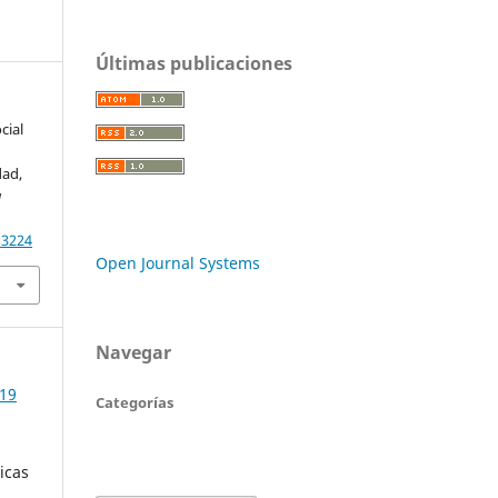
Últimas publicaciones
cial
dad,
a
13224
Open Journal Systems
Navegar
019
Categorías
dicas