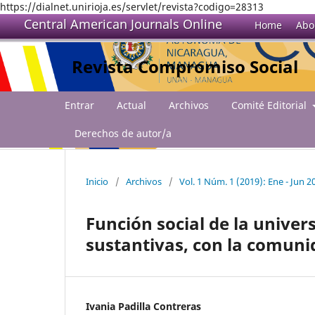
https://dialnet.unirioja.es/servlet/revista?codigo=28313
Central American Journals Online
Home
Abo
Revista Compromiso Social
Entrar
Actual
Archivos
Comité Editorial
Derechos de autor/a
Inicio
/
Archivos
/
Vol. 1 Núm. 1 (2019): Ene - Jun 2
Función social de la univer
sustantivas, con la comunid
Ivania Padilla Contreras