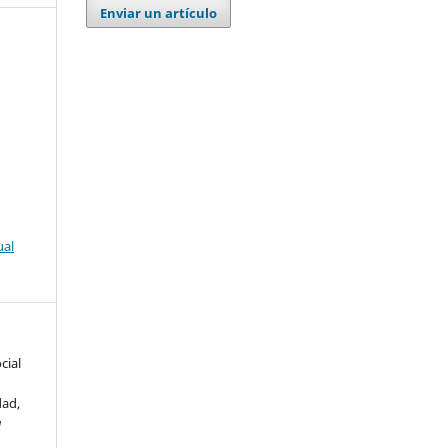
Enviar un artículo
ual
cial
dad,
a