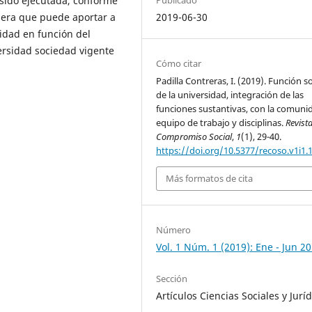
sido ejecutada, conforme
2019-06-30
nera que puede aportar a
lidad en función del
ersidad sociedad vigente
Cómo citar
Padilla Contreras, I. (2019). Función so
de la universidad, integración de las
funciones sustantivas, con la comuni
equipo de trabajo y disciplinas.
Revist
Compromiso Social
,
1
(1), 29-40.
https://doi.org/10.5377/recoso.v1i1.
Más formatos de cita
Número
Vol. 1 Núm. 1 (2019): Ene - Jun 2
Sección
Artículos Ciencias Sociales y Jurí