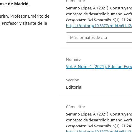
Cómo citar
nse de Madrid,
Serrano López, A. (2021). Construyen
concepto de desarrollo humano.
Revi
erlín, Profesor Emérito de
Perspectivas Del Desarrollo
,
6
(1), 21-24.
Profesor visitante de la
https://doi.org/10.5377/rpdd.v6i1.12
Más formatos de cita
Número
Vol. 6 Núm. 1 (2021): Edición Esp
Sección
Editorial
Cómo citar
Serrano López, A. (2021). Construyen
concepto de desarrollo humano.
Revi
Perspectivas Del Desarrollo
,
6
(1), 21-24.
https://doi.org/10.5377/rpdd.v6i1.12