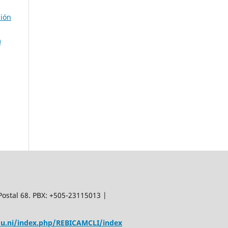
ión
)
Postal 68. PBX: +505-23115013 |
edu.ni/index.php/REBICAMCLI/index