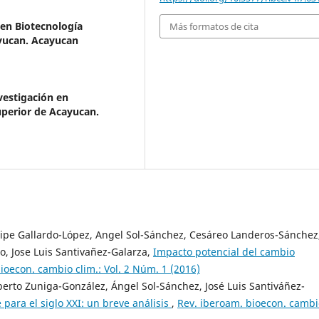
 en Biotecnología
Más formatos de cita
ayucan. Acayucan
vestigación en
uperior de Acayucan.
elipe Gallardo-López, Angel Sol-Sánchez, Cesáreo Landeros-Sánchez
do, Jose Luis Santivañez-Galarza,
Impacto potencial del cambio
ioecon. cambio clim.: Vol. 2 Núm. 1 (2016)
berto Zuniga-González, Ángel Sol-Sánchez, José Luis Santiváñez-
 para el siglo XXI: un breve análisis
,
Rev. iberoam. bioecon. cambi