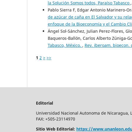
la Solución Somos todos, Paraíso Tabasco
Pablo Sierra F, Edgar Antonio Marinero-Or
de azúcar de caña en El Salvador y su rela
enfoque de la Bioeconomía y el Cambio Cl
Ángel Sol-Sánchez, Julian Perez-Flores, G
Baqueros-Ballón, Carlos Alberto Zúniga-G
Tabasco, México.
,
Rev. iberoam. bioecon. 
1
2
>
>>
Editorial
Universidad Nacional Autonoma de Nicaragua, Leo
FAX: +505-23114970
Sitio Web Editorial:
https://www.unanleon.edu