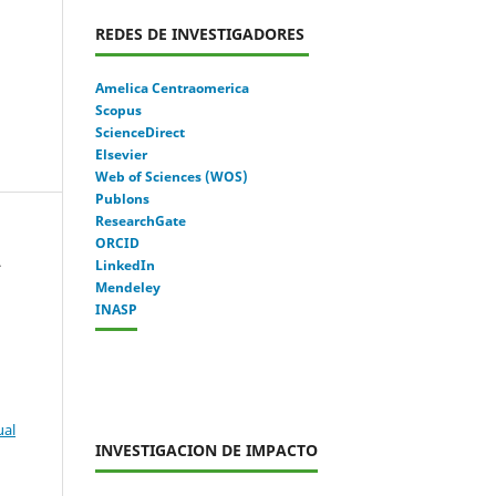
REDES DE INVESTIGADORES
Amelica Centraomerica
Scopus
ScienceDirect
Elsevier
Web of Sciences (WOS)
Publons
ResearchGate
ORCID
.
LinkedIn
Mendeley
INASP
ual
INVESTIGACION DE IMPACTO