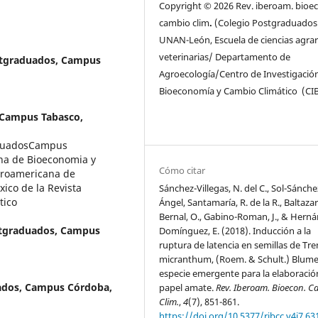
Copyright © 2026 Rev. iberoam. bioe
cambio clim
.
(Colegio Postgraduados
UNAN-León, Escuela de ciencias agrar
veterinarias/ Departamento de
stgraduados, Campus
Agroecología/Centro de Investigació
Bioeconomía y Cambio Climático (CI
 Campus Tabasco,
aduadosCampus
na de Bioeconomia y
Cómo citar
eroamericana de
ico de la Revista
Sánchez-Villegas, N. del C., Sol-Sánche
tico
Ángel, Santamaría, R. de la R., Baltazar
Bernal, O., Gabino-Roman, J., & Hern
stgraduados, Campus
Domínguez, E. (2018). Inducción a la
ruptura de latencia en semillas de Tr
micranthum, (Roem. & Schult.) Blume
especie emergente para la elaboració
ados, Campus Córdoba,
papel amate.
Rev. Iberoam. Bioecon. 
Clim.
,
4
(7), 851-861.
https://doi.org/10.5377/ribcc.v4i7.63