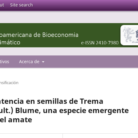
ut
Site search
tivos
Acerca de
nsificación
atencia en semillas de Trema
lt.) Blume, una especie emergente
pel amate