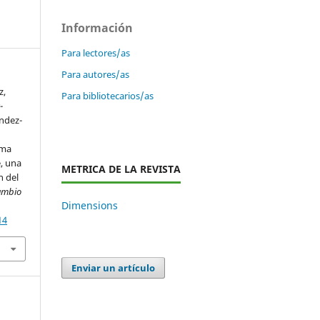
Información
Para lectores/as
Para autores/as
z,
Para bibliotecarios/as
-
ández-
ema
, una
METRICA DE LA REVISTA
n del
Cambio
Dimensions
14
Enviar un artículo