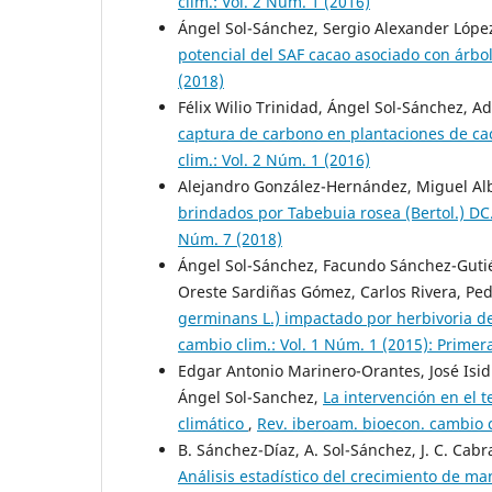
clim.: Vol. 2 Núm. 1 (2016)
Ángel Sol-Sánchez, Sergio Alexander López
potencial del SAF cacao asociado con árbo
(2018)
Félix Wilio Trinidad, Ángel Sol-Sánchez, A
captura de carbono en plantaciones de ca
clim.: Vol. 2 Núm. 1 (2016)
Alejandro González-Hernández, Miguel Al
brindados por Tabebuia rosea (Bertol.) DC
Núm. 7 (2018)
Ángel Sol-Sánchez, Facundo Sánchez-Gutiér
Oreste Sardiñas Gómez, Carlos Rivera, Pe
germinans L.) impactado por herbivoria 
cambio clim.: Vol. 1 Núm. 1 (2015): Primer
Edgar Antonio Marinero-Orantes, José Isid
Ángel Sol-Sanchez,
La intervención en el t
climático
,
Rev. iberoam. bioecon. cambio c
B. Sánchez-Díaz, A. Sol-Sánchez, J. C. Cab
Análisis estadístico del crecimiento de m