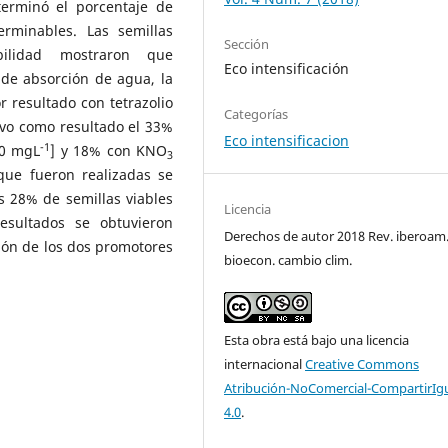
terminó el porcentaje de
erminables. Las semillas
Sección
bilidad mostraron que
Eco intensificación
de absorción de agua, la
 resultado con tetrazolio
Categorías
uvo como resultado el 33%
Eco intensificacion
-1
00 mgL
] y 18% con KNO
3
que fueron realizadas se
s 28% de semillas viables
Licencia
esultados se obtuvieron
Derechos de autor 2018 Rev. iberoam
ión de los dos promotores
bioecon. cambio clim.
Esta obra está bajo una licencia
internacional
Creative Commons
Atribución-NoComercial-CompartirIg
4.0
.