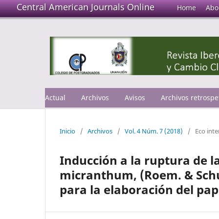
Central American Journals Online
Home
Abo
Actual
Archivos
Avisos
Archivos retrospe
Inicio
/
Archivos
/
Vol. 4 Núm. 7 (2018)
/
Eco inte
Inducción a la ruptura de l
micranthum, (Roem. & Schu
para la elaboración del pa