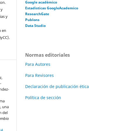
con.
Google acadèmico
Estadisticas GoogleAcademico
 y
ResearchGate
ias y
Publons
Data Studio
n en
ByCC).
Normas editoriales
Para Autores
Para Revisores
z,
-
Declaración de publicación ética
ández-
Política de sección
ema
, una
n del
Cambio
14