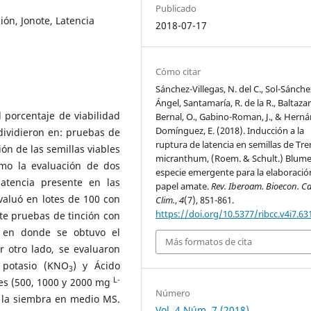
Publicado
ión, Jonote, Latencia
2018-07-17
Cómo citar
Sánchez-Villegas, N. del C., Sol-Sánche
Ángel, Santamaría, R. de la R., Baltazar
l porcentaje de viabilidad
Bernal, O., Gabino-Roman, J., & Hern
Domínguez, E. (2018). Inducción a la
dividieron en: pruebas de
ruptura de latencia en semillas de Tr
ción de las semillas viables
micranthum, (Roem. & Schult.) Blume
omo la evaluación de dos
especie emergente para la elaboració
atencia presente en las
papel amate.
Rev. Iberoam. Bioecon. 
valuó en lotes de 100 con
Clim.
,
4
(7), 851-861.
https://doi.org/10.5377/ribcc.v4i7.63
nte pruebas de tinción con
s en donde se obtuvo el
Más formatos de cita
r otro lado, se evaluaron
 potasio (KNO
) y Ácido
3
L-
tes (500, 1000 y 2000 mg
Número
e la siembra en medio MS.
Vol. 4 Núm. 7 (2018)