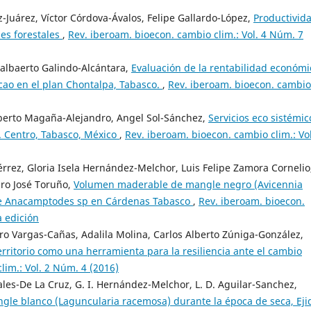
-Juárez, Víctor Córdova-Ávalos, Felipe Gallardo-López,
Productivid
les forestales
,
Rev. iberoam. bioecon. cambio clim.: Vol. 4 Núm. 7
dalbaerto Galindo-Alcántara,
Evaluación de la rentabilidad económi
cao en el plan Chontalpa, Tabasco.
,
Rev. iberoam. bioecon. cambio
berto Magaña-Alejandro, Angel Sol-Sánchez,
Servicios eco sistémic
. Centro, Tabasco, México
,
Rev. iberoam. bioecon. cambio clim.: Vol
rez, Gloria Isela Hernández-Melchor, Luis Felipe Zamora Cornelio
dro José Toruño,
Volumen maderable de mangle negro (Avicennia
de Anacamptodes sp en Cárdenas Tabasco
,
Rev. iberoam. bioecon.
a edición
ro Vargas-Cañas, Adalila Molina, Carlos Alberto Zúniga-González,
erritorio como una herramienta para la resiliencia ante el cambio
lim.: Vol. 2 Núm. 4 (2016)
rales-De La Cruz, G. I. Hernández-Melchor, L. D. Aguilar-Sanchez,
angle blanco (Laguncularia racemosa) durante la época de seca, Eji