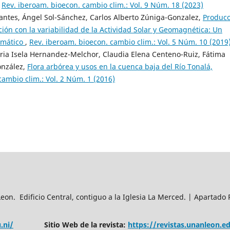
,
Rev. iberoam. bioecon. cambio clim.: Vol. 9 Núm. 18 (2023)
antes, Ángel Sol-Sánchez, Carlos Alberto Zúniga-Gonzalez,
Producc
ción con la variabilidad de la Actividad Solar y Geomagnética: Un
imático
,
Rev. iberoam. bioecon. cambio clim.: Vol. 5 Núm. 10 (2019
loria Isela Hernandez-Melchor, Claudia Elena Centeno-Ruiz, Fátima
onzález,
Flora arbórea y usos en la cuenca baja del Río Tonalá,
cambio clim.: Vol. 2 Núm. 1 (2016)
n. Edificio Central, contiguo a la Iglesia La Merced. | Apartado 
.ni/
Sitio Web de la revista:
https://revistas.unanleon.