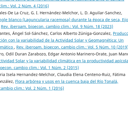
lim.: Vol. 2 Núm. 4 (2016)
rales-De La Cruz, G. I. Hernández-Melchor, L. D. Aguilar-Sanchez,
angle blanco (Laguncularia racemosa) durante la época de seca, Eji
,
Rev. iberoam. bioecon. cambio clim.: Vol. 9 Núm. 18 (2023)
antes, Ángel Sol-Sánchez, Carlos Alberto Zúniga-Gonzalez,
Producc
ción con la variabilidad de la Actividad Solar y Geomagnética: Un
imático
,
Rev. iberoam. bioecon. cambio clim.: Vol. 5 Núm. 10 (2019
iro, Odil Duran Zarabozo, Edgar Antonio Marinero-Orate, Juan Man
ctividad Solar y la variabilidad climática en la productividad apícol
oecon. cambio clim.: Vol. 1 Núm. 2 (2015)
loria Isela Hernandez-Melchor, Claudia Elena Centeno-Ruiz, Fátima
onzález,
Flora arbórea y usos en la cuenca baja del Río Tonalá,
cambio clim.: Vol. 2 Núm. 1 (2016)