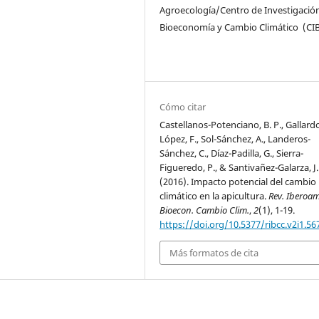
Agroecología/Centro de Investigació
Bioeconomía y Cambio Climático (CI
Cómo citar
Castellanos-Potenciano, B. P., Gallard
López, F., Sol-Sánchez, A., Landeros-
Sánchez, C., Díaz-Padilla, G., Sierra-
Figueredo, P., & Santivañez-Galarza, J.
(2016). Impacto potencial del cambio
climático en la apicultura.
Rev. Iberoam
Bioecon. Cambio Clim.
,
2
(1), 1-19.
https://doi.org/10.5377/ribcc.v2i1.56
Más formatos de cita