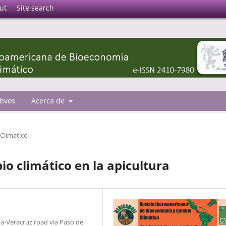
ut
Site search
tivos
Acerca de
Climático
o climático en la apicultura
a-Veracruz road via Paso de