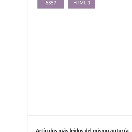
6857
HTML 0
Artículos más leídos del mismo autor/a