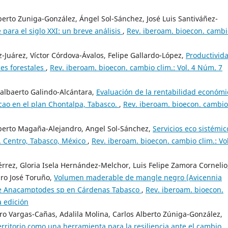
berto Zuniga-González, Ángel Sol-Sánchez, José Luis Santiváñez-
 para el siglo XXI: un breve análisis
,
Rev. iberoam. bioecon. cambi
-Juárez, Víctor Córdova-Ávalos, Felipe Gallardo-López,
Productivid
les forestales
,
Rev. iberoam. bioecon. cambio clim.: Vol. 4 Núm. 7
dalbaerto Galindo-Alcántara,
Evaluación de la rentabilidad económi
cao en el plan Chontalpa, Tabasco.
,
Rev. iberoam. bioecon. cambio
berto Magaña-Alejandro, Angel Sol-Sánchez,
Servicios eco sistémic
. Centro, Tabasco, México
,
Rev. iberoam. bioecon. cambio clim.: Vol
rez, Gloria Isela Hernández-Melchor, Luis Felipe Zamora Cornelio
dro José Toruño,
Volumen maderable de mangle negro (Avicennia
de Anacamptodes sp en Cárdenas Tabasco
,
Rev. iberoam. bioecon.
a edición
ro Vargas-Cañas, Adalila Molina, Carlos Alberto Zúniga-González,
erritorio como una herramienta para la resiliencia ante el cambio