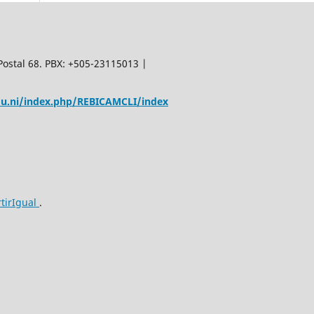
Postal 68. PBX: +505-23115013 |
edu.ni/index.php/REBICAMCLI/index
tirIgual
.