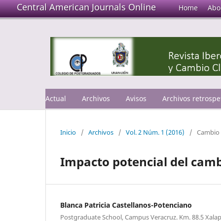
Central American Journals Online
Home
Abo
Actual
Archivos
Avisos
Archivos retrospe
Inicio
/
Archivos
/
Vol. 2 Núm. 1 (2016)
/
Cambio 
Impacto potencial del cambi
Blanca Patricia Castellanos-Potenciano
Postgraduate School, Campus Veracruz. Km. 88.5 Xalap