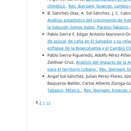
climático
,
Rev. iberoam. bioecon. cambio c
B. Sánchez-Díaz, A. Sol-Sánchez, J. C. Cab
Análisis estadístico del crecimiento de m
la Solución Somos todos, Paraíso Tabasco
Pablo Sierra F, Edgar Antonio Marinero-Or
de azúcar de caña en El Salvador y su rela
enfoque de la Bioeconomía y el Cambio Cl
Pablo Sierra-Figueredo, Adolfo Pérez-Piñe
Zaldivar-Cruz,
Análisis del impacto de la A
para el territorio cubano
,
Rev. iberoam. bi
Ángel Sol-Sánchez, Julian Perez-Flores, G
Baqueros-Ballón, Carlos Alberto Zúniga-G
Tabasco, México.
,
Rev. iberoam. bioecon. 
1
2
>
>>