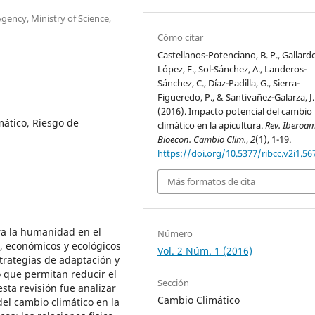
ency, Ministry of Science,
Cómo citar
Castellanos-Potenciano, B. P., Gallard
López, F., Sol-Sánchez, A., Landeros-
Sánchez, C., Díaz-Padilla, G., Sierra-
Figueredo, P., & Santivañez-Galarza, J.
(2016). Impacto potencial del cambio
mático, Riesgo de
climático en la apicultura.
Rev. Iberoam
Bioecon. Cambio Clim.
,
2
(1), 1-19.
https://doi.org/10.5377/ribcc.v2i1.56
Más formatos de cita
ra la humanidad en el
Número
s, económicos y ecológicos
Vol. 2 Núm. 1 (2016)
strategias de adaptación y
o que permitan reducir el
Sección
esta revisión fue analizar
Cambio Climático
del cambio climático en la