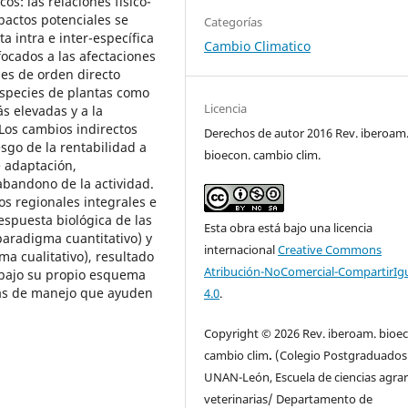
os: las relaciones fisico-
pactos potenciales se
Categorías
a intra e inter-específica
Cambio Climatico
nfocados a las afectaciones
nes de orden directo
 especies de plantas como
Licencia
s elevadas y a la
 Los cambios indirectos
Derechos de autor 2016 Rev. iberoam
esgo de la rentabilidad a
bioecon. cambio clim.
e adaptación,
bandono de la actividad.
s regionales integrales e
respuesta biológica de las
Esta obra está bajo una licencia
paradigma cuantitativo) y
internacional
Creative Commons
a cualitativo), resultado
Atribución-NoComercial-CompartirIg
s bajo su propio esquema
icas de manejo que ayuden
4.0
.
Copyright © 2026 Rev. iberoam. bioe
cambio clim
.
(Colegio Postgraduados
UNAN-León, Escuela de ciencias agrar
veterinarias/ Departamento de