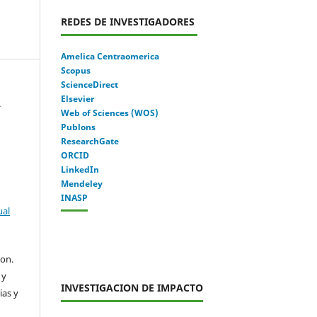
REDES DE INVESTIGADORES
Amelica Centraomerica
Scopus
ScienceDirect
Elsevier
.
Web of Sciences (WOS)
Publons
ResearchGate
ORCID
LinkedIn
Mendeley
INASP
ual
con.
 y
INVESTIGACION DE IMPACTO
ias y