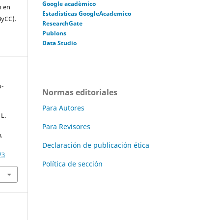
Google acadèmico
n en
Estadisticas GoogleAcademico
ByCC).
ResearchGate
Publons
Data Studio
o-
Normas editoriales
Para Autores
 L.
Para Revisores
.
Declaración de publicación ética
73
Política de sección