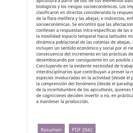
apicultura a partir de dos de sus elementos básic
biologicos y los riesgos socioeconómicos. Los im
clasificaron en directos considerando la respuest
de la flora melífera y las abejas; e indirectos, e
socioeconómicas. Se encontró que las afectacio
conllevan a respuestas intra-específicas de las
la movilidad espacio temporal hacia latitudes má
dinámica poblacional de las colonias de abejas.
incluyen un sentido económico y social por el ri
consecuencia del incremento en las prácticas d
desembocando por consiguiente en un posible a
Concluyendo en la evidente necesidad de trabajo
interdisciplinarios que contribuyan a prever la 
especies involucradas en la actividad (desde el 
la comprensión del fenómeno (desde el paradigm
de la incertidumbre de los apicultores, quiene
de cogniciones deciden invertir o no, en práct
a mantener la producción.
Resumen
PDF 2042