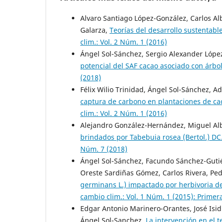
Alvaro Santiago López-González, Carlos Al
Galarza,
Teorías del desarrollo sustentable
clim.: Vol. 2 Núm. 1 (2016)
Ángel Sol-Sánchez, Sergio Alexander López
potencial del SAF cacao asociado con árbo
(2018)
Félix Wilio Trinidad, Ángel Sol-Sánchez, A
captura de carbono en plantaciones de ca
clim.: Vol. 2 Núm. 1 (2016)
Alejandro González-Hernández, Miguel Al
brindados por Tabebuia rosea (Bertol.) DC
Núm. 7 (2018)
Ángel Sol-Sánchez, Facundo Sánchez-Gutiér
Oreste Sardiñas Gómez, Carlos Rivera, Pe
germinans L.) impactado por herbivoria 
cambio clim.: Vol. 1 Núm. 1 (2015): Primer
Edgar Antonio Marinero-Orantes, José Isid
Ángel Sol-Sanchez,
La intervención en el t