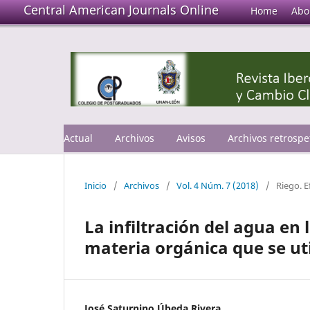
Central American Journals Online
Home
Abo
Actual
Archivos
Avisos
Archivos retrospe
Inicio
/
Archivos
/
Vol. 4 Núm. 7 (2018)
/
Riego. E
La infiltración del agua en 
materia orgánica que se uti
José Saturnino Úbeda Rivera