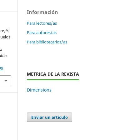
Información
Para lectores/as
re, Y.
Para autores/as
suelos
Para bibliotecarios/as
la
mbio
99
METRICA DE LA REVISTA
Dimensions
Enviar un artículo