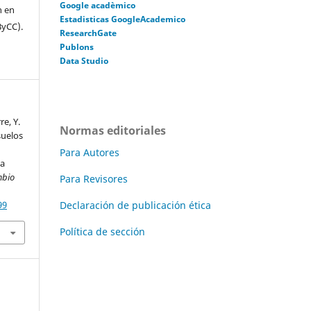
Google acadèmico
n en
Estadisticas GoogleAcademico
ByCC).
ResearchGate
Publons
Data Studio
re, Y.
Normas editoriales
suelos
Para Autores
la
mbio
Para Revisores
Declaración de publicación ética
99
Política de sección