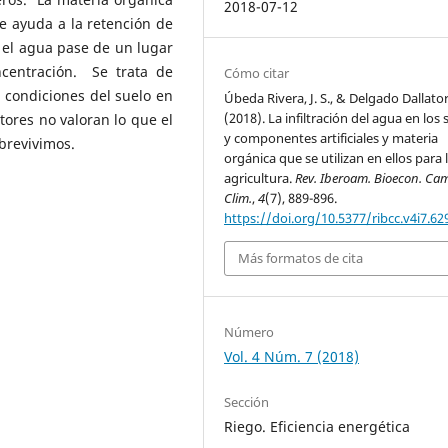
2018-07-12
 ayuda a la retención de
 el agua pase de un lugar
centración. Se trata de
Cómo citar
 condiciones del suelo en
Úbeda Rivera, J. S., & Delgado Dallator
(2018). La infiltración del agua en los 
tores no valoran lo que el
y componentes artificiales y materia
obrevivimos.
orgánica que se utilizan en ellos para 
agricultura.
Rev. Iberoam. Bioecon. Ca
Clim.
,
4
(7), 889-896.
https://doi.org/10.5377/ribcc.v4i7.62
Más formatos de cita
Número
Vol. 4 Núm. 7 (2018)
Sección
Riego. Eficiencia energética