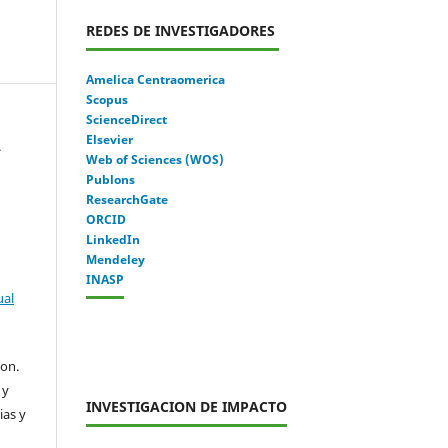
REDES DE INVESTIGADORES
Amelica Centraomerica
Scopus
ScienceDirect
Elsevier
.
Web of Sciences (WOS)
Publons
ResearchGate
ORCID
LinkedIn
Mendeley
INASP
ual
con.
 y
INVESTIGACION DE IMPACTO
ias y