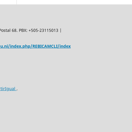
Postal 68. PBX: +505-23115013 |
edu.ni/index.php/REBICAMCLI/index
tirIgual
.