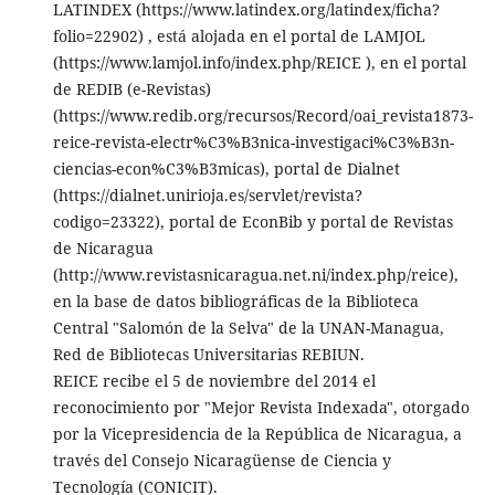
LATINDEX (https://www.latindex.org/latindex/ficha?
folio=22902) , está alojada en el portal de LAMJOL
(https://www.lamjol.info/index.php/REICE ), en el portal
de REDIB (e-Revistas)
(https://www.redib.org/recursos/Record/oai_revista1873-
reice-revista-electr%C3%B3nica-investigaci%C3%B3n-
ciencias-econ%C3%B3micas), portal de Dialnet
(https://dialnet.unirioja.es/servlet/revista?
codigo=23322), portal de EconBib y portal de Revistas
de Nicaragua
(http://www.revistasnicaragua.net.ni/index.php/reice),
en la base de datos bibliográficas de la Biblioteca
Central "Salomón de la Selva" de la UNAN-Managua,
Red de Bibliotecas Universitarias REBIUN.
REICE recibe el 5 de noviembre del 2014 el
reconocimiento por "Mejor Revista Indexada", otorgado
por la Vicepresidencia de la República de Nicaragua, a
través del Consejo Nicaragüense de Ciencia y
Tecnología (CONICIT).