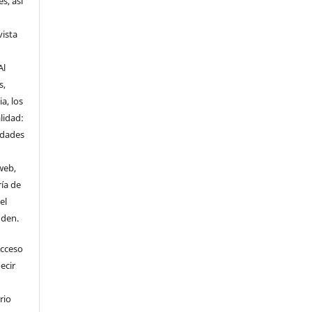
s, así
vista
Al
s,
a, los
lidad:
idades
web,
ría de
el
nden.
Acceso
ecir
rio