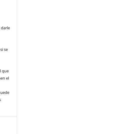
 darle
si se
l que
nen el
puede
s