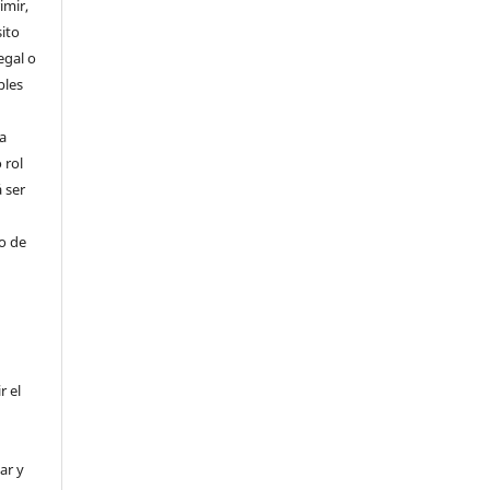
imir,
ito
egal o
bles
a
 rol
 ser
ho de
r el
ar y