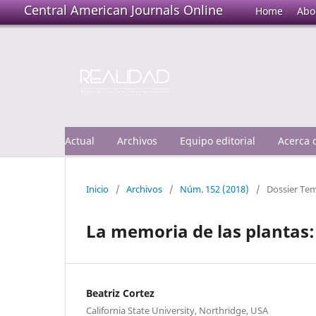
Central American Journals Online
Home
Abo
Actual
Archivos
Equipo editorial
Acerca
Inicio
/
Archivos
/
Núm. 152 (2018)
/
Dossier Te
La memoria de las plantas: 
Beatriz Cortez
California State University, Northridge, USA