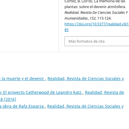
Cortez, B. (2018). La memoria de las
plantas: sobre el devenir atm´ósfera.
Realidad, Revista De Ciencias Sociales Y
Humanidades
,
152
, 113-124.
https://doi.org/10.5377/realidad.v0i1
85
Más formatos de cita
e la muerte y el devenir
,
Realidad, Revista de Ciencias Sociales y
po: El proyecto Catherwood de Leandro Katz
,
Realidad, Revista de
8 (2016)
a obra de Rafa Esparza
,
Realidad, Revista de Ciencias Sociales y