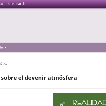
ut
Site search
 de
mático
sobre el devenir atm´ósfera