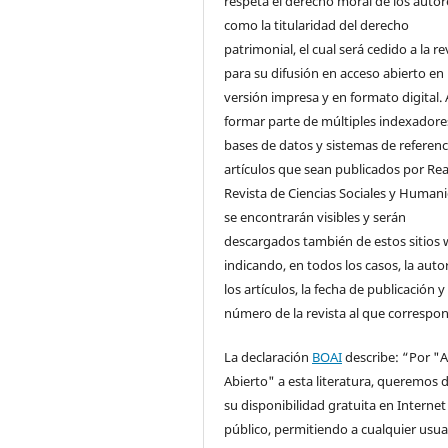
respeta el derecho moral de los autore
como la titularidad del derecho
patrimonial, el cual será cedido a la re
para su difusión en acceso abierto en
versión impresa y en formato digital. 
formar parte de múltiples indexadore
bases de datos y sistemas de referenci
artículos que sean publicados por Rea
Revista de Ciencias Sociales y Human
se encontrarán visibles y serán
descargados también de estos sitios 
indicando, en todos los casos, la auto
los artículos, la fecha de publicación y 
número de la revista al que correspo
La declaración
BOAI
describe: “Por "
Abierto" a esta literatura, queremos d
su disponibilidad gratuita en Internet
público, permitiendo a cualquier usua