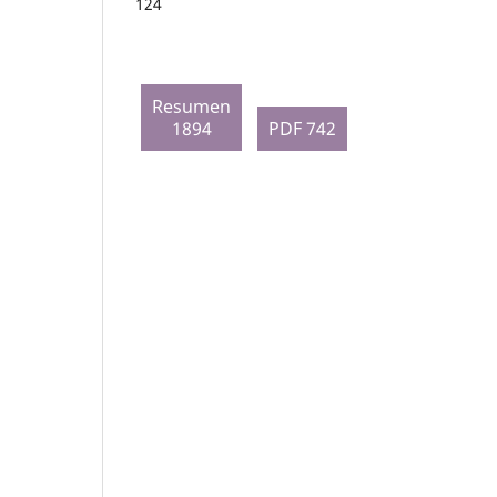
124
Resumen
1894
PDF 742