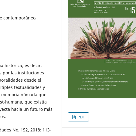
te contemporáneo,
histórica, es decir,
 por las instituciones
poralidades desde el
ltiples textualidades y
una memoria nómada que
st-humana, que existía
yecta hacia un futuro más
os.
PDF
dades No. 152, 2018: 113-