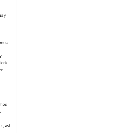
es y
a
ones:
 y
ierto
en
chos
s
s, así