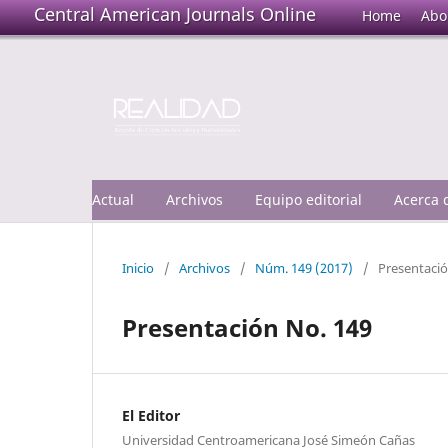
Central American Journals Online
Home
Abo
Actual
Archivos
Equipo editorial
Acerca
Inicio
/
Archivos
/
Núm. 149 (2017)
/
Presentaci
Presentación No. 149
El Editor
Universidad Centroamericana José Simeón Cañas