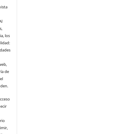
vista
Al
s,
a, los
lidad:
idades
web,
ría de
el
nden.
Acceso
ecir
rio
imir,