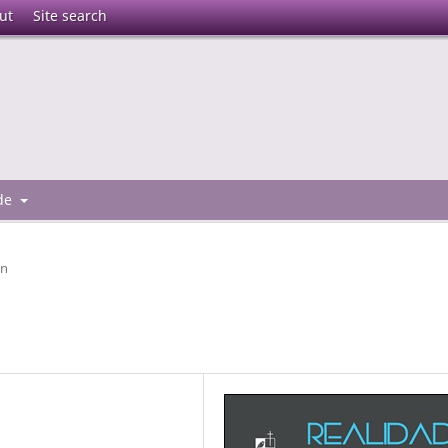
ut
Site search
 de
ón