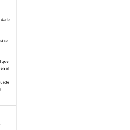
 darle
si se
l que
nen el
puede
s
.