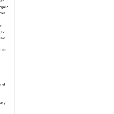
ito
egal o
bles
a
 rol
 ser
ho de
r el
ar y