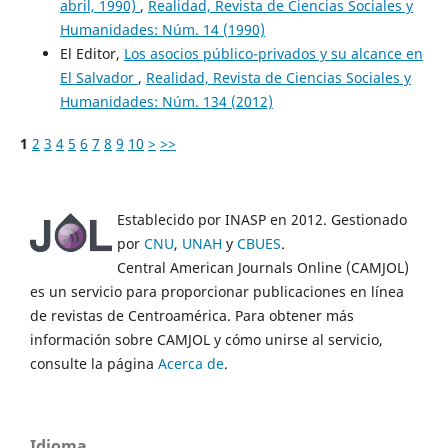
abril, 1990)
,
Realidad, Revista de Ciencias Sociales y
Humanidades: Núm. 14 (1990)
El Editor,
Los asocios público-privados y su alcance en
El Salvador
,
Realidad, Revista de Ciencias Sociales y
Humanidades: Núm. 134 (2012)
1
2
3
4
5
6
7
8
9
10
>
>>
Establecido por INASP en 2012. Gestionado
por
CNU
,
UNAH
y
CBUES
.
Central American Journals Online (CAMJOL)
es un servicio para proporcionar publicaciones en línea
de revistas de Centroamérica. Para obtener más
información sobre CAMJOL y cómo unirse al servicio,
consulte la página
Acerca de
.
Idioma