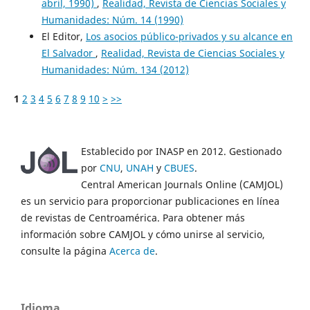
abril, 1990)
,
Realidad, Revista de Ciencias Sociales y
Humanidades: Núm. 14 (1990)
El Editor,
Los asocios público-privados y su alcance en
El Salvador
,
Realidad, Revista de Ciencias Sociales y
Humanidades: Núm. 134 (2012)
1
2
3
4
5
6
7
8
9
10
>
>>
Establecido por INASP en 2012. Gestionado
por
CNU
,
UNAH
y
CBUES
.
Central American Journals Online (CAMJOL)
es un servicio para proporcionar publicaciones en línea
de revistas de Centroamérica. Para obtener más
información sobre CAMJOL y cómo unirse al servicio,
consulte la página
Acerca de
.
Idioma