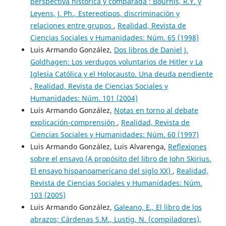
perspectiva histórica y comparada ; Bourhis, R.Y. y
Leyens, J. Ph., Estereotipos, discriminación y
relaciones entre grupos
,
Realidad, Revista de
Ciencias Sociales y Humanidades: Núm. 65 (1998)
Luis Armando González,
Dos libros de Daniel J.
Goldhagen: Los verdugos voluntarios de Hitler y La
Iglesia Católica y el Holocausto. Una deuda pendiente
,
Realidad, Revista de Ciencias Sociales y
Humanidades: Núm. 101 (2004)
Luis Armando González,
Notas en torno al debate
explicación-comprensión
,
Realidad, Revista de
Ciencias Sociales y Humanidades: Núm. 60 (1997)
Luis Armando González, Luis Alvarenga,
Reflexiones
sobre el ensayo (A propósito del libro de John Skirius.
El ensayo hispanoamericano del siglo XX)
,
Realidad,
Revista de Ciencias Sociales y Humanidades: Núm.
103 (2005)
Luis Armando González,
Galeano, E., El libro de los
abrazos; Cárdenas S.M., Lustig, N. (compiladores),