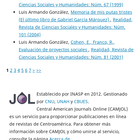
Ciencias Sociales y Humanidades: Núm. 67 (1999)
Luis Armando González,
Memoria de mis putas tristes
(El último libro de Gabriel García Márquez)
,
Realidad,
Revista de Ciencias Sociales y Humanidades: Núm.
101 (2004)
Luis Armando González,
Cohen, E., Franco, R.,
Evaluación de proyectos sociales
,
Realidad, Revista de
Ciencias Sociales y Humanidades: Núm. 81 (2001)
1
2
3
4
5
6
7
>
>>
Establecido por INASP en 2012. Gestionado
por
CNU
,
UNAH
y
CBUES
.
Central American Journals Online (CAMJOL)
es un servicio para proporcionar publicaciones en línea
de revistas de Centroamérica. Para obtener más
información sobre CAMJOL y cómo unirse al servicio,
consulte la página
Acerca de
.