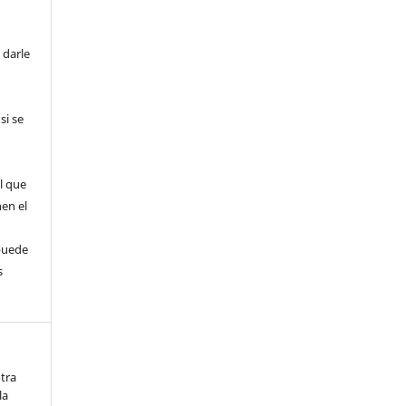
 darle
si se
l que
nen el
puede
s
otra
la