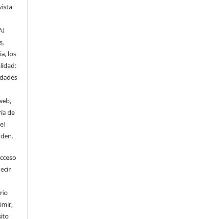
vista
Al
s,
a, los
lidad:
idades
web,
ría de
el
nden.
Acceso
ecir
rio
imir,
ito