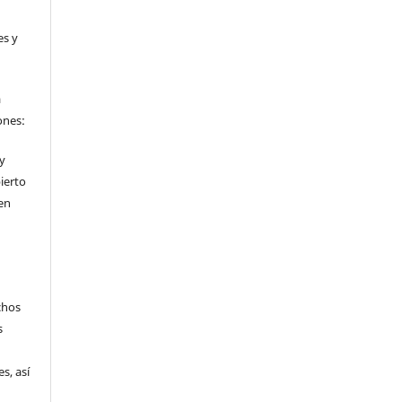
es y
a
ones:
 y
ierto
en
chos
s
s, así