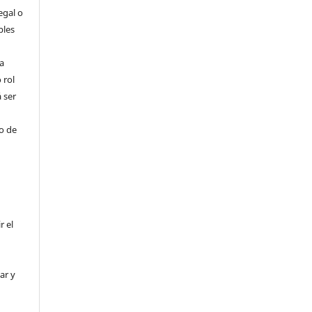
egal o
bles
a
 rol
 ser
ho de
r el
ar y