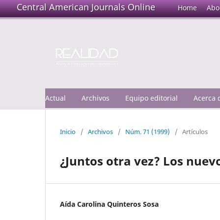
Central American Journals Online
Home
Abo
Actual
Archivos
Equipo editorial
Acerca
Inicio
/
Archivos
/
Núm. 71 (1999)
/
Artículos
¿Juntos otra vez? Los nuev
Aída Carolina Quinteros Sosa