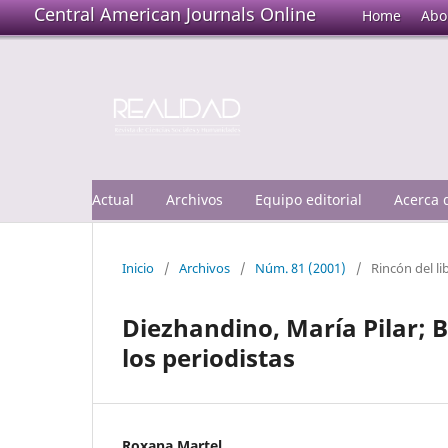
Central American Journals Online
Home
Abo
Actual
Archivos
Equipo editorial
Acerca
Inicio
/
Archivos
/
Núm. 81 (2001)
/
Rincón del li
Diezhandino, María Pilar; B
los periodistas
Roxana Martel