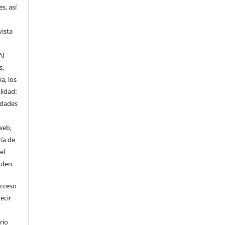
s, así
vista
Al
s,
a, los
lidad:
idades
web,
ría de
el
nden.
Acceso
ecir
rio