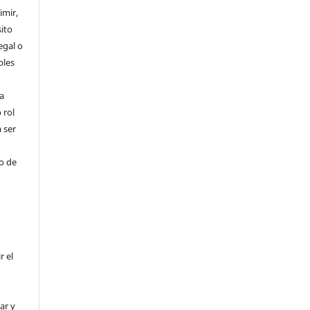
imir,
ito
egal o
bles
a
 rol
 ser
ho de
r el
ar y