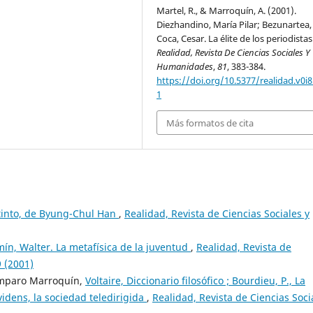
Martel, R., & Marroquín, A. (2001).
Diezhandino, María Pilar; Bezunartea,
Coca, Cesar. La élite de los periodistas
Realidad, Revista De Ciencias Sociales Y
Humanidades
,
81
, 383-384.
https://doi.org/10.5377/realidad.v0i8
1
Más formatos de cita
stinto, de Byung-Chul Han
,
Realidad, Revista de Ciencias Sociales y
ín, Walter. La metafísica de la juventud
,
Realidad, Revista de
 (2001)
Amparo Marroquín,
Voltaire, Diccionario filosófico ; Bourdieu, P., La
idens, la sociedad teledirigida
,
Realidad, Revista de Ciencias Soci