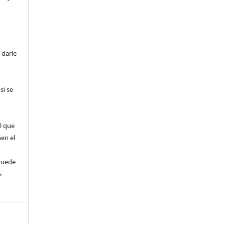
 darle
si se
l que
nen el
puede
s