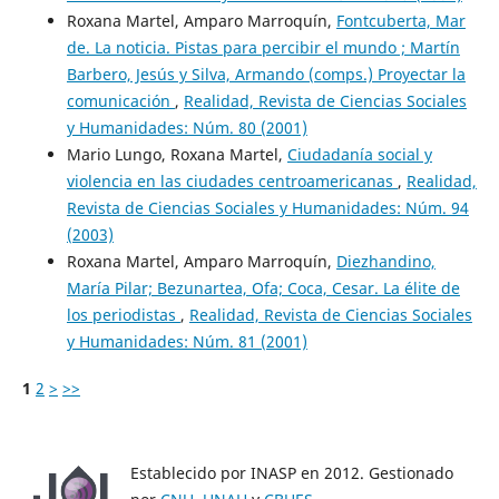
Roxana Martel, Amparo Marroquín,
Fontcuberta, Mar
de. La noticia. Pistas para percibir el mundo ; Martín
Barbero, Jesús y Silva, Armando (comps.) Proyectar la
comunicación
,
Realidad, Revista de Ciencias Sociales
y Humanidades: Núm. 80 (2001)
Mario Lungo, Roxana Martel,
Ciudadanía social y
violencia en las ciudades centroamericanas
,
Realidad,
Revista de Ciencias Sociales y Humanidades: Núm. 94
(2003)
Roxana Martel, Amparo Marroquín,
Diezhandino,
María Pilar; Bezunartea, Ofa; Coca, Cesar. La élite de
los periodistas
,
Realidad, Revista de Ciencias Sociales
y Humanidades: Núm. 81 (2001)
1
2
>
>>
Establecido por INASP en 2012. Gestionado