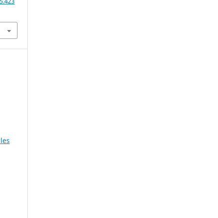
5.423
les