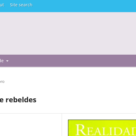
ut
Site search
 de
bro
ce rebeldes