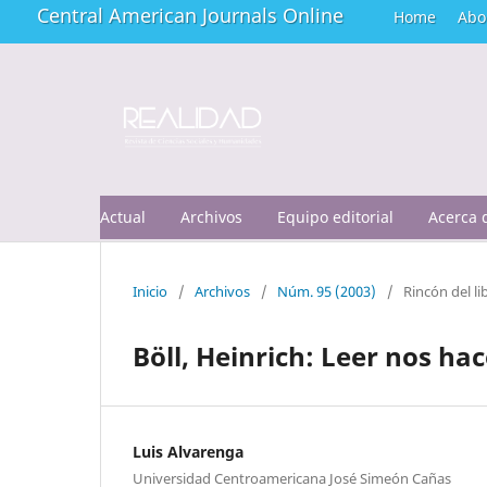
Central American Journals Online
Home
Abo
Actual
Archivos
Equipo editorial
Acerca
Inicio
/
Archivos
/
Núm. 95 (2003)
/
Rincón del li
Böll, Heinrich: Leer nos ha
Luis Alvarenga
Universidad Centroamericana José Simeón Cañas