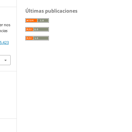
Últimas publicaciones
eer nos
ncias
5.423