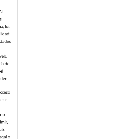
Al
s,
a, los
lidad:
idades
web,
ría de
el
nden.
Acceso
ecir
rio
imir,
ito
egal o