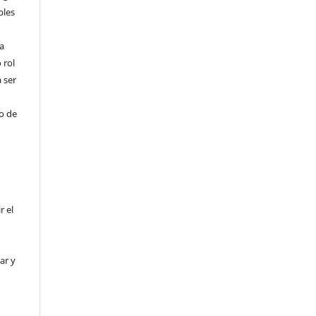
bles
a
 rol
 ser
ho de
r el
ar y