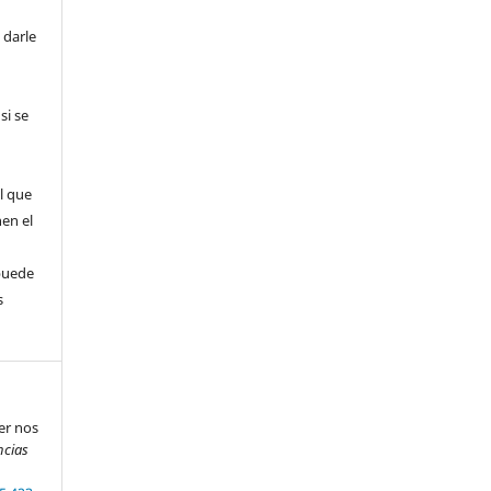
 darle
si se
l que
nen el
puede
s
eer nos
ncias