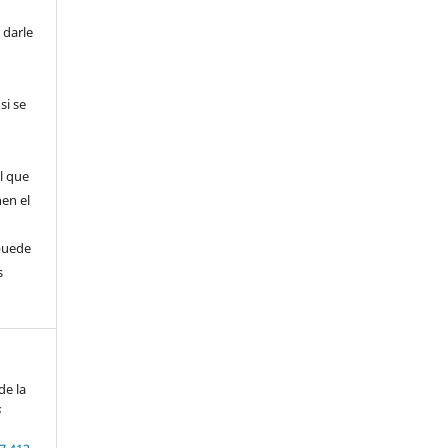
 darle
si se
l que
nen el
puede
s
de la
s