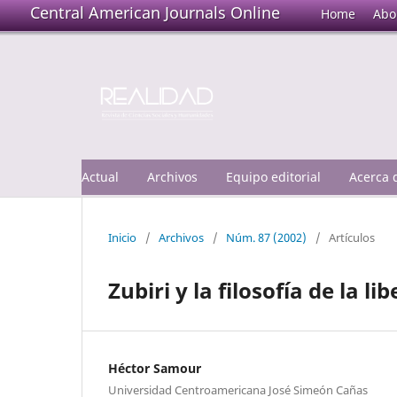
Central American Journals Online
Home
Abo
Actual
Archivos
Equipo editorial
Acerca
Inicio
/
Archivos
/
Núm. 87 (2002)
/
Artículos
Zubiri y la filosofía de la li
Héctor Samour
Universidad Centroamericana José Simeón Cañas