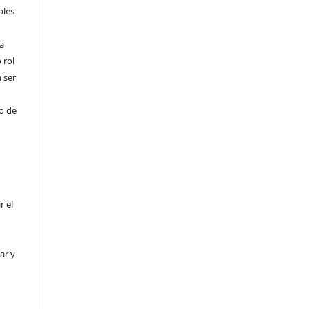
bles
a
 rol
 ser
ho de
r el
ar y