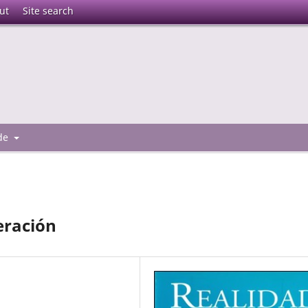
ut
Site search
 de
beración