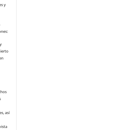
es y
a
ones:
 y
ierto
en
chos
s
s, así
vista