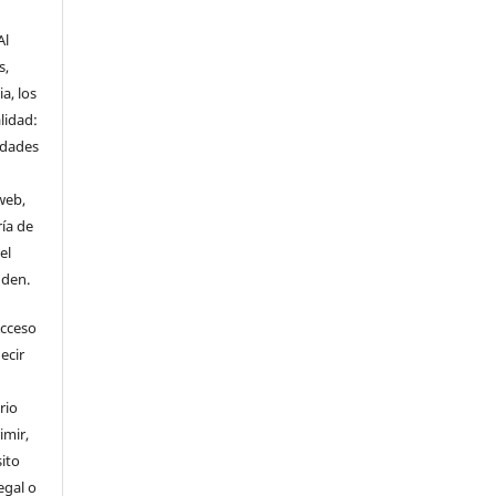
Al
s,
a, los
lidad:
idades
web,
ría de
el
nden.
Acceso
ecir
rio
imir,
ito
egal o