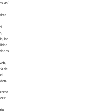
s, así
vista
Al
s,
a, los
lidad:
idades
web,
ría de
el
nden.
Acceso
ecir
rio