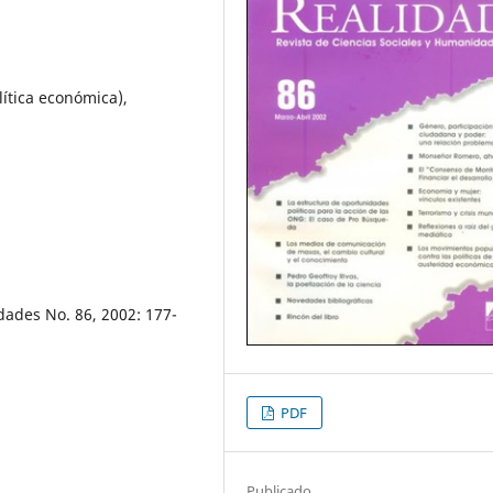
lítica económica),
dades No. 86, 2002: 177-
PDF
Publicado