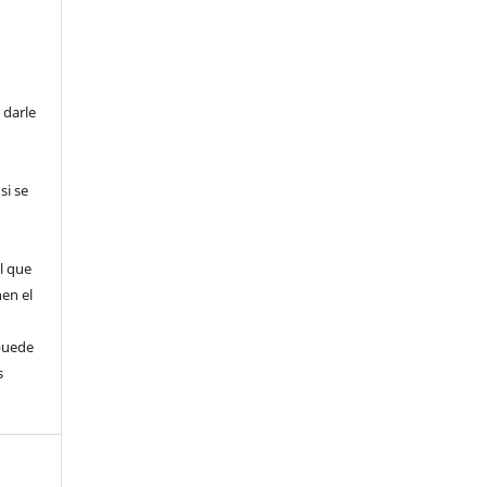
 darle
si se
l que
nen el
puede
s