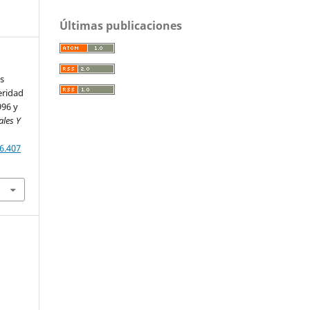
Últimas publicaciones
s
eridad
996 y
ales Y
6.407