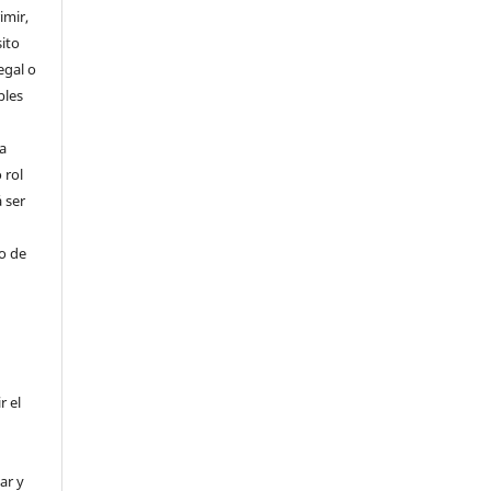
imir,
ito
egal o
bles
a
 rol
 ser
ho de
r el
ar y