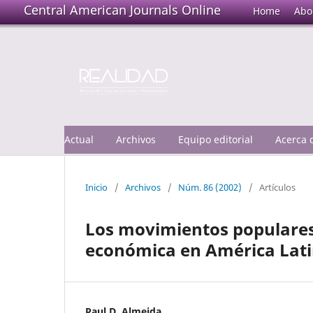
Central American Journals Online
Home
Abo
Actual
Archivos
Equipo editorial
Acerca
Inicio
/
Archivos
/
Núm. 86 (2002)
/
Artículos
Los movimientos populares 
económica en América Latin
Paul D. Almeida