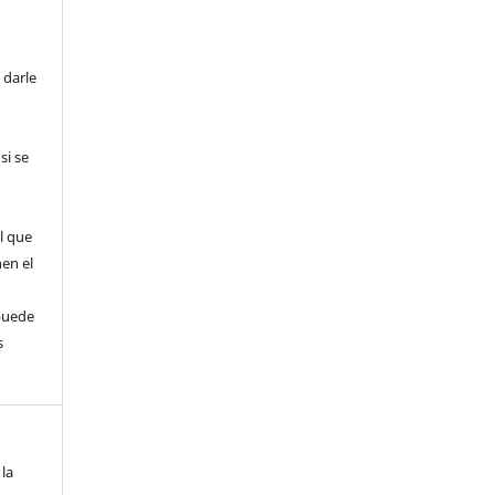
 darle
si se
l que
nen el
puede
s
 la