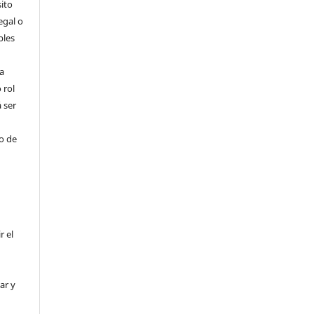
ito
egal o
bles
a
 rol
 ser
ho de
r el
ar y