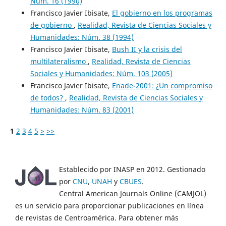
Núm. 16 (1990)
Francisco Javier Ibisate,
El gobierno en los programas
de gobierno
,
Realidad, Revista de Ciencias Sociales y
Humanidades: Núm. 38 (1994)
Francisco Javier Ibisate,
Bush II y la crisis del
multilateralismo
,
Realidad, Revista de Ciencias
Sociales y Humanidades: Núm. 103 (2005)
Francisco Javier Ibisate,
Enade-2001: ¿Un compromiso
de todos?
,
Realidad, Revista de Ciencias Sociales y
Humanidades: Núm. 83 (2001)
1
2
3
4
5
>
>>
Establecido por INASP en 2012. Gestionado
por
CNU
,
UNAH
y
CBUES
.
Central American Journals Online (CAMJOL)
es un servicio para proporcionar publicaciones en línea
de revistas de Centroamérica. Para obtener más