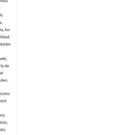
vista
Al
s,
a, los
lidad:
idades
web,
ría de
el
nden.
Acceso
ecir
rio
imir,
ito