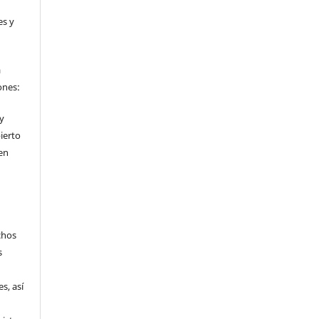
es y
a
ones:
 y
ierto
en
chos
s
s, así