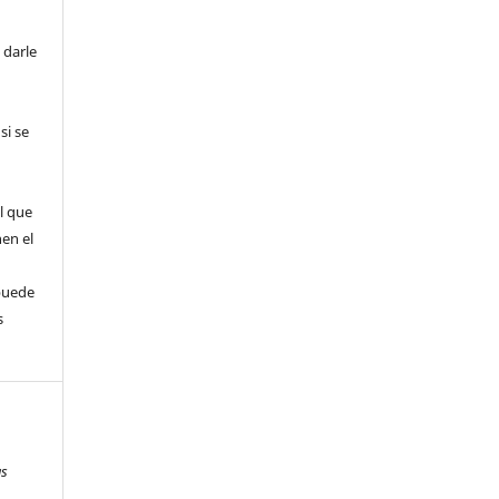
 darle
si se
l que
nen el
puede
s
as