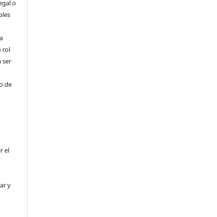
egal o
bles
a
 rol
 ser
ho de
r el
ar y