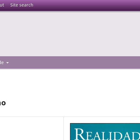
ut
Site search
 de
mo