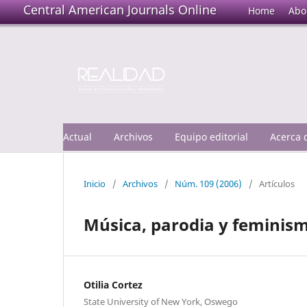
Central American Journals Online
Home
Abo
Actual
Archivos
Equipo editorial
Acerca
Inicio
/
Archivos
/
Núm. 109 (2006)
/
Artículos
Música, parodia y feminis
Otilia Cortez
State University of New York, Oswego