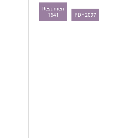
Resumen
1641
PDF 2097