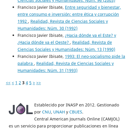
Ciencias Sociales y Humanidades: Núm. 96 (2003)
Francisco Javier Ibisate,
Entre seguridad y bienestar,
entre consumo e inversión: entre ética y corrupción
1992
,
Realidad, Revista de Ciencias Sociales y
Humanidades: Núm. 30 (1992)
Francisco Javier Ibisate,
¿Hacia dónde va el Este? y
¿Hacia dónde va el Oeste?
,
Realidad, Revista de
Ciencias Sociales y Humanidades: Núm. 13 (1990)
Francisco Javier Ibisate,
1993: El neo-socialismo pide la
palabra
,
Realidad, Revista de Ciencias Sociales y
Humanidades: Núm. 31 (1993)
<<
<
1
2
3
4
5
>
>>
Establecido por INASP en 2012. Gestionado
por
CNU
,
UNAH
y
CBUES
.
Central American Journals Online (CAMJOL)
es un servicio para proporcionar publicaciones en línea