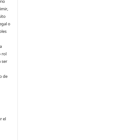
rio
imir,
ito
egal o
bles
a
 rol
 ser
ho de
r el