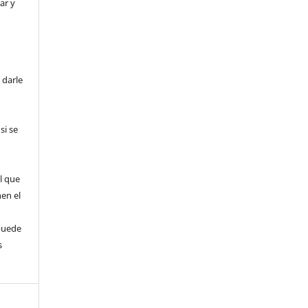
ar y
 darle
si se
l que
nen el
puede
s