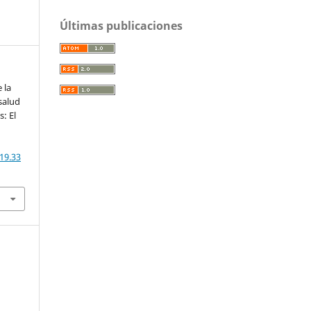
Últimas publicaciones
 la
salud
: El
19.33