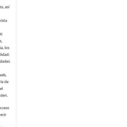
s, así
vista
Al
s,
a, los
lidad:
idades
web,
ría de
el
nden.
Acceso
ecir