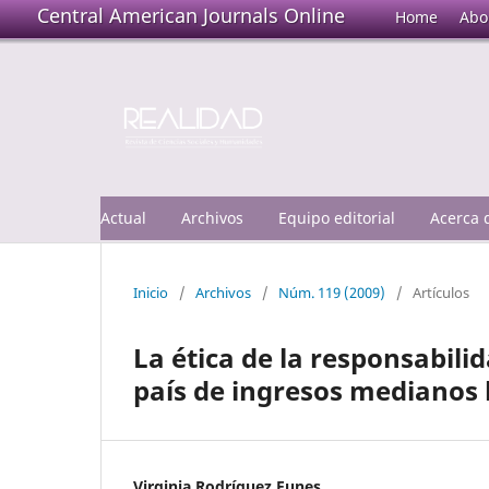
Central American Journals Online
Home
Abo
Actual
Archivos
Equipo editorial
Acerca
Inicio
/
Archivos
/
Núm. 119 (2009)
/
Artículos
La ética de la responsabili
país de ingresos medianos b
Virginia Rodríguez Funes