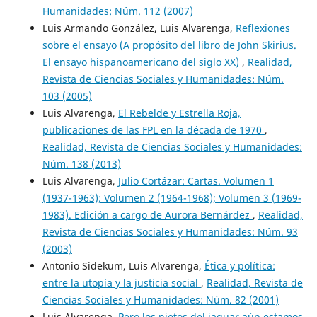
Humanidades: Núm. 112 (2007)
Luis Armando González, Luis Alvarenga,
Reflexiones
sobre el ensayo (A propósito del libro de John Skirius.
El ensayo hispanoamericano del siglo XX)
,
Realidad,
Revista de Ciencias Sociales y Humanidades: Núm.
103 (2005)
Luis Alvarenga,
El Rebelde y Estrella Roja,
publicaciones de las FPL en la década de 1970
,
Realidad, Revista de Ciencias Sociales y Humanidades:
Núm. 138 (2013)
Luis Alvarenga,
Julio Cortázar: Cartas. Volumen 1
(1937-1963); Volumen 2 (1964-1968); Volumen 3 (1969-
1983). Edición a cargo de Aurora Bernárdez
,
Realidad,
Revista de Ciencias Sociales y Humanidades: Núm. 93
(2003)
Antonio Sidekum, Luis Alvarenga,
Ética y política:
entre la utopía y la justicia social
,
Realidad, Revista de
Ciencias Sociales y Humanidades: Núm. 82 (2001)
Luis Alvarenga,
Pero los nietos del jaguar aún estamos