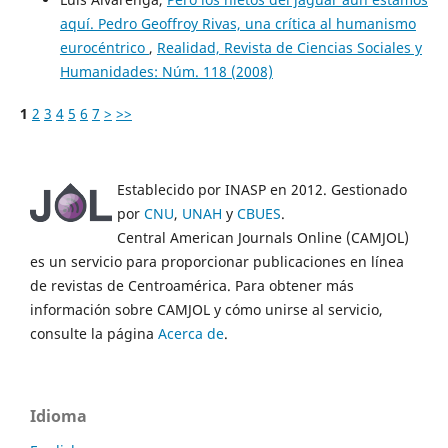
aquí. Pedro Geoffroy Rivas, una crítica al humanismo
eurocéntrico
,
Realidad, Revista de Ciencias Sociales y
Humanidades: Núm. 118 (2008)
1
2
3
4
5
6
7
>
>>
Establecido por INASP en 2012. Gestionado
por
CNU
,
UNAH
y
CBUES
.
Central American Journals Online (CAMJOL)
es un servicio para proporcionar publicaciones en línea
de revistas de Centroamérica. Para obtener más
información sobre CAMJOL y cómo unirse al servicio,
consulte la página
Acerca de
.
Idioma