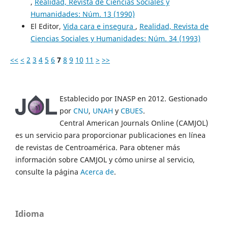
,
Realidad, Revista de Ciencias Sociales y
Humanidades: Núm. 13 (1990)
El Editor,
Vida cara e insegura
,
Realidad, Revista de
Ciencias Sociales y Humanidades: Núm. 34 (1993)
<<
<
2
3
4
5
6
7
8
9
10
11
>
>>
Establecido por INASP en 2012. Gestionado
por
CNU
,
UNAH
y
CBUES
.
Central American Journals Online (CAMJOL)
es un servicio para proporcionar publicaciones en línea
de revistas de Centroamérica. Para obtener más
información sobre CAMJOL y cómo unirse al servicio,
consulte la página
Acerca de
.
Idioma