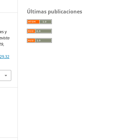
Últimas publicaciones
es y
evista
29
,
29.32