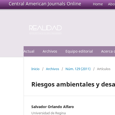
Central American Journals Online
Home
Abo
Actual
Archivos
Equipo editorial
Acerca
Inicio
/
Archivos
/
Núm. 129 (2011)
/
Artículos
Riesgos ambientales y desar
Salvador Orlando Alfaro
Universidad de Regina