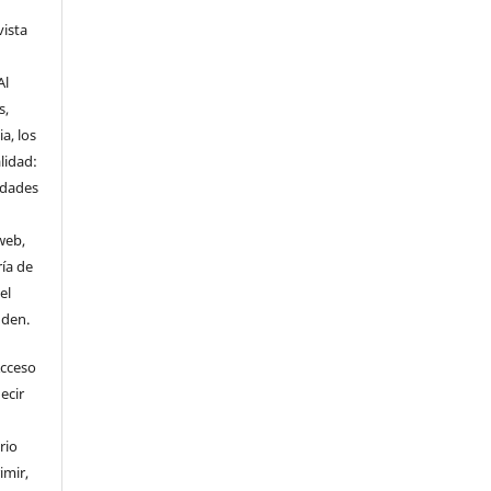
vista
Al
s,
a, los
lidad:
idades
web,
ría de
el
nden.
Acceso
ecir
rio
imir,