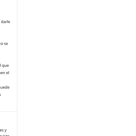
 darle
si se
l que
nen el
puede
s
es y
evista