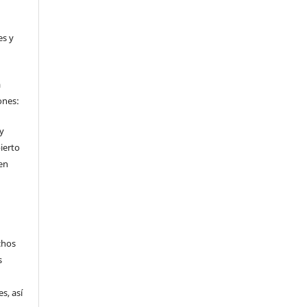
es y
a
ones:
 y
ierto
en
chos
s
s, así