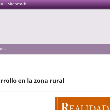
ut
Site search
 de
rollo en la zona rural