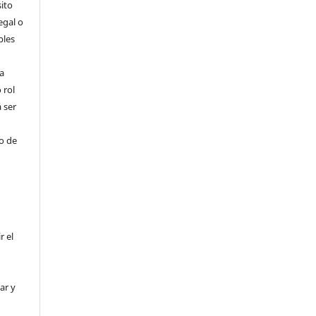
ito
egal o
bles
a
 rol
 ser
ho de
r el
ar y